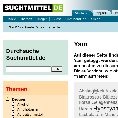
Magazin
In
Startseite
Index
Themen
Drogen
Sucht
Suchtberatung
Suche
Pfad:
Startseite
>
Yam - Texte
Yam
Durchsuche
Auf dieser Seite find
Suchtmittel.de
Yam
getaggt wurden.
am besten zu diesem 
Dir außerdem, wie o
"
Yam
" auftreten:
Themen
Abhängigkeit
Alkalo
Blattrosette
Blüteze
Drogen
Forsa
Gelegenheits
Alkohol
Hyoscya
Heroin
Amphetamin
Laubblättern
Mandr
Aufputschmittel