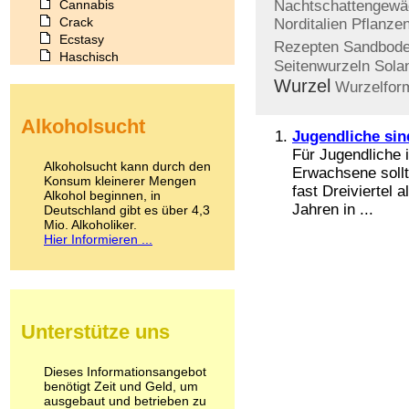
Cannabis
Nachtschattengew
Crack
Norditalien
Pflanzen
Ecstasy
Rezepten
Sandbod
Haschisch
Seitenwurzeln
Sola
Heroin
Wurzel
Wurzelfor
Ibogain
Koffein
Alkoholsucht
Kokain
Jugendliche sin
Lachgas
Für Jugendliche 
LSD
Alkoholsucht kann durch den
Erwachsene sollt
Marihuana
Konsum kleinerer Mengen
fast Dreiviertel 
Alkohol beginnen, in
Medikamente
Jahren in ...
Deutschland gibt es über 4,3
Meskalin
Mio. Alkoholiker.
Metamphetamin
Hier Informieren ...
Methadon
Morphin
Muskatnuss
Nikotin
Opium
Unterstütze uns
Pilze
Poppers
Psychopharmaka
Dieses Informationsangebot
benötigt Zeit und Geld, um
Schlafmittel
ausgebaut und betrieben zu
Schmerzmittel