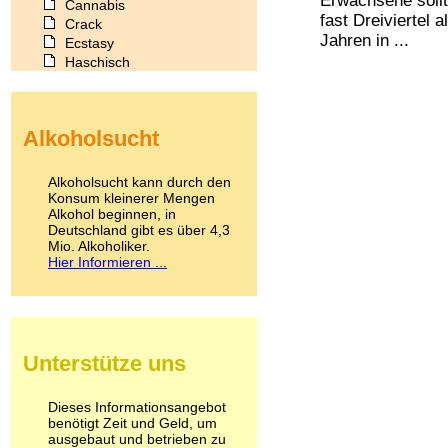
Erwachsene sollt
Cannabis
fast Dreiviertel 
Crack
Jahren in ...
Ecstasy
Haschisch
Heroin
Ibogain
Koffein
Alkoholsucht
Kokain
Lachgas
LSD
Alkoholsucht kann durch den
Marihuana
Konsum kleinerer Mengen
Alkohol beginnen, in
Medikamente
Deutschland gibt es über 4,3
Meskalin
Mio. Alkoholiker.
Metamphetamin
Hier Informieren ...
Methadon
Morphin
Muskatnuss
Nikotin
Opium
Unterstütze uns
Pilze
Poppers
Psychopharmaka
Dieses Informationsangebot
benötigt Zeit und Geld, um
Schlafmittel
ausgebaut und betrieben zu
Schmerzmittel