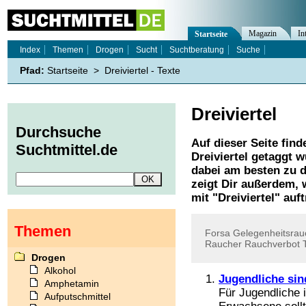
Magazin
In
Startseite
Index
Themen
Drogen
Sucht
Suchtberatung
Suche
Pfad:
Startseite
>
Dreiviertel - Texte
Dreiviertel
Durchsuche
Auf dieser Seite find
Suchtmittel.de
Dreiviertel
getaggt wu
dabei am besten zu d
zeigt Dir außerdem,
mit "
Dreiviertel
" auft
Themen
Forsa
Gelegenheitsrau
Raucher
Rauchverbot
Drogen
Alkohol
Jugendliche sin
Amphetamin
Für Jugendliche 
Aufputschmittel