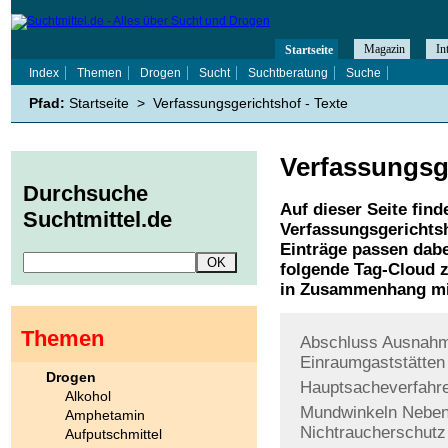
Magazin
In
Startseite
Index
Themen
Drogen
Sucht
Suchtberatung
Suche
Pfad:
Startseite
>
Verfassungsgerichtshof - Texte
Verfassungsg
Durchsuche
Auf dieser Seite find
Suchtmittel.de
Verfassungsgerichts
Einträge passen dabe
folgende Tag-Cloud z
in Zusammenhang mi
Themen
Abschluss
Ausnahm
Einraumgaststätten
Drogen
Hauptsacheverfahr
Alkohol
Mundwinkeln
Nebe
Amphetamin
Nichtraucherschutz
Aufputschmittel