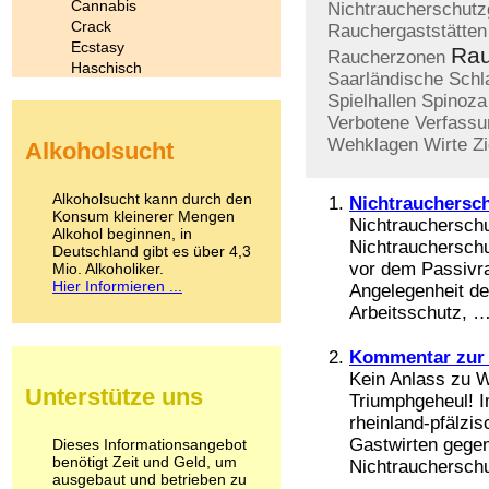
Cannabis
Nichtraucherschutz
Crack
Rauchergaststätten
Ecstasy
Rau
Raucherzonen
Haschisch
Saarländische
Schl
Heroin
Spielhallen
Spinoza
Ibogain
Verbotene
Verfassu
Koffein
Wehklagen
Wirte
Zi
Alkoholsucht
Kokain
Lachgas
LSD
Alkoholsucht kann durch den
Nichtrauchersch
Marihuana
Konsum kleinerer Mengen
Nichtrauchersch
Alkohol beginnen, in
Medikamente
Nichtraucherschu
Deutschland gibt es über 4,3
Meskalin
vor dem Passivra
Mio. Alkoholiker.
Metamphetamin
Hier Informieren ...
Angelegenheit d
Methadon
Arbeitsschutz, …
Morphin
Muskatnuss
Kommentar zur 
Nikotin
Kein Anlass zu W
Opium
Unterstütze uns
Pilze
Triumphgeheul! I
Poppers
rheinland-pfälzi
Psychopharmaka
Gastwirten gegen
Dieses Informationsangebot
benötigt Zeit und Geld, um
Schlafmittel
Nichtraucherschut
ausgebaut und betrieben zu
Schmerzmittel