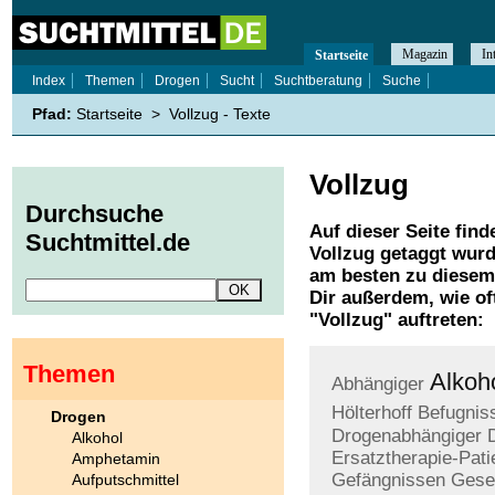
Magazin
In
Startseite
Index
Themen
Drogen
Sucht
Suchtberatung
Suche
Pfad:
Startseite
>
Vollzug - Texte
Vollzug
Durchsuche
Auf dieser Seite find
Suchtmittel.de
Vollzug
getaggt wurd
am besten zu diesem 
Dir außerdem, wie o
"
Vollzug
" auftreten:
Themen
Alkoh
Abhängiger
Hölterhoff
Befugnis
Drogen
Drogenabhängiger
Alkohol
Ersatztherapie-Pati
Amphetamin
Gefängnissen
Gese
Aufputschmittel