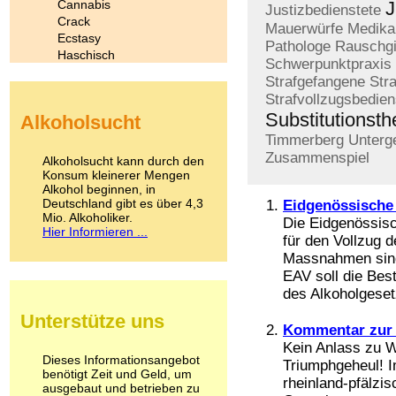
Cannabis
J
Justizbedienstete
Crack
Mauerwürfe
Medika
Ecstasy
Pathologe
Rauschgi
Haschisch
Schwerpunktpraxis
Heroin
Strafgefangene
Str
Ibogain
Strafvollzugsbedien
Koffein
Substitutionsth
Alkoholsucht
Kokain
Lachgas
Timmerberg
Unterg
LSD
Zusammenspiel
Alkoholsucht kann durch den
Marihuana
Konsum kleinerer Mengen
Alkohol beginnen, in
Medikamente
Deutschland gibt es über 4,3
Eidgenössische
Meskalin
Mio. Alkoholiker.
Die Eidgenössisc
Metamphetamin
Hier Informieren ...
Methadon
für den Vollzug 
Morphin
Massnahmen sin
Muskatnuss
EAV soll die Bes
Nikotin
des Alkoholgeset
Opium
Unterstütze uns
Pilze
Kommentar zur 
Poppers
Kein Anlass zu W
Psychopharmaka
Dieses Informationsangebot
Triumphgeheul! I
benötigt Zeit und Geld, um
Schlafmittel
rheinland-pfälzi
ausgebaut und betrieben zu
Schmerzmittel