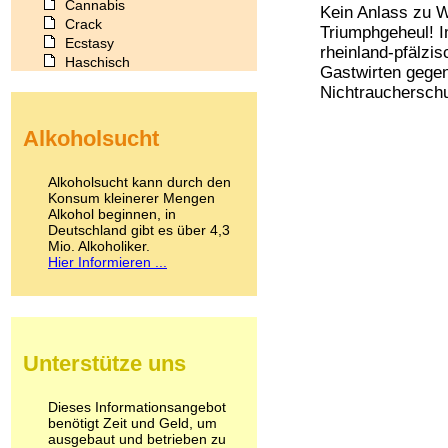
Cannabis
Kein Anlass zu W
Crack
Triumphgeheul! I
Ecstasy
rheinland-pfälzi
Haschisch
Gastwirten gegen
Heroin
Nichtraucherschut
Ibogain
Koffein
Alkoholsucht
Kokain
Lachgas
LSD
Alkoholsucht kann durch den
Marihuana
Konsum kleinerer Mengen
Alkohol beginnen, in
Medikamente
Deutschland gibt es über 4,3
Meskalin
Mio. Alkoholiker.
Metamphetamin
Hier Informieren ...
Methadon
Morphin
Muskatnuss
Nikotin
Opium
Unterstütze uns
Pilze
Poppers
Psychopharmaka
Dieses Informationsangebot
benötigt Zeit und Geld, um
Schlafmittel
ausgebaut und betrieben zu
Schmerzmittel