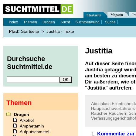
Magazin
In
Startseite
Index
Themen
Drogen
Sucht
Suchtberatung
Suche
Pfad:
Startseite
>
Justitia - Texte
Justitia
Durchsuche
Auf dieser Seite find
Suchtmittel.de
Justitia
getaggt wurd
am besten zu diesem 
Dir außerdem, wie o
"
Justitia
" auftreten:
Themen
Abschluss
Eilentscheid
Hauptsacheverfahrens
Raucher
Rauchern
Sch
Drogen
Verfassungsgerichtshof
Alkohol
Amphetamin
Aufputschmittel
Kommentar zur 