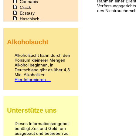
Rahmen einer Eilent
Cannabis
Verfassungsgerichts
Crack
des Nichtraucherschu
Ecstasy
Haschisch
Heroin
Ibogain
Koffein
Alkoholsucht
Kokain
Lachgas
LSD
Alkoholsucht kann durch den
Marihuana
Konsum kleinerer Mengen
Alkohol beginnen, in
Medikamente
Deutschland gibt es über 4,3
Meskalin
Mio. Alkoholiker.
Metamphetamin
Hier Informieren ...
Methadon
Morphin
Muskatnuss
Nikotin
Opium
Unterstütze uns
Pilze
Poppers
Psychopharmaka
Dieses Informationsangebot
benötigt Zeit und Geld, um
Schlafmittel
ausgebaut und betrieben zu
Schmerzmittel