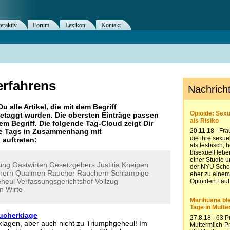
teraktiv
Forum
Lexikon
Kontakt
rfahrens
Du alle Artikel, die mit dem Begriff
etaggt wurden. Die obersten Einträge passen
m Begriff. Die folgende Tag-Cloud zeigt Dir
re Tags in Zusammenhang mit
" auftreten:
ung
Gastwirten
Gesetzgebers
Justitia
Kneipen
hern
Qualmen
Raucher
Rauchern
Schlampige
heul
Verfassungsgerichtshof
Vollzug
n
Wirte
ucherklage
lagen, aber auch nicht zu Triumphgeheul! Im