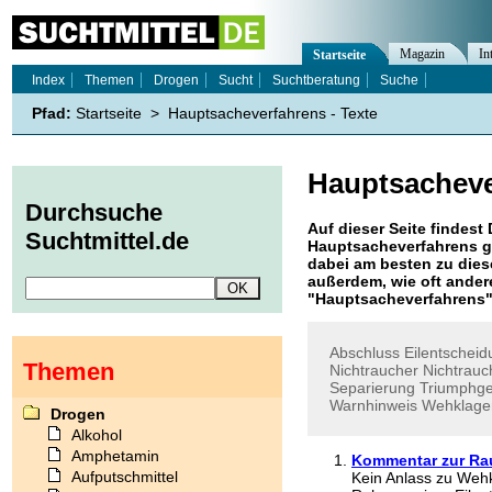
Magazin
In
Startseite
Index
Themen
Drogen
Sucht
Suchtberatung
Suche
Pfad:
Startseite
>
Hauptsacheverfahrens - Texte
Hauptsacheve
Durchsuche
Auf dieser Seite findest 
Suchtmittel.de
Hauptsacheverfahrens
g
dabei am besten zu diese
außerdem, wie oft ande
"
Hauptsacheverfahrens
Abschluss
Eilentscheid
Themen
Nichtraucher
Nichtrauc
Separierung
Triumphge
Warnhinweis
Wehklage
Drogen
Alkohol
Amphetamin
Kommentar zur Ra
Aufputschmittel
Kein Anlass zu Wehk