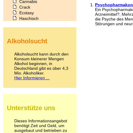
Cannabis
Psychopharmakon
Crack
Ein Psychopharmako
Ecstasy
Arzneimittel?; Mehr
Haschisch
die Psyche des Men
Störungen und neuro
Heroin
Ibogain
Koffein
Alkoholsucht
Kokain
Lachgas
LSD
Alkoholsucht kann durch den
Marihuana
Konsum kleinerer Mengen
Alkohol beginnen, in
Medikamente
Deutschland gibt es über 4,3
Meskalin
Mio. Alkoholiker.
Metamphetamin
Hier Informieren ...
Methadon
Morphin
Muskatnuss
Nikotin
Opium
Unterstütze uns
Pilze
Poppers
Psychopharmaka
Dieses Informationsangebot
benötigt Zeit und Geld, um
Schlafmittel
ausgebaut und betrieben zu
Schmerzmittel