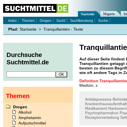
Magazin
In
Startseite
Index
Themen
Drogen
Sucht
Suchtberatung
Suche
Pfad:
Startseite
>
Tranquillantien - Texte
Tranquillanti
Durchsuche
Auf dieser Seite findest 
Suchtmittel.de
Tranquillantien
getaggt 
besten zu diesem Begriff
wie oft andere Tags in
Definition Tranquillantie
Medizin, z.
Themen
Antidepressiva
Behind
Krankenhausaufenthal
Drogen
Medikament
Narkosemi
Alkohol
Psychopharmakon
Psy
Rezeptorverteilung
Sel
Amphetamin
Aufputschmittel