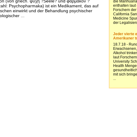
n (von griech. ψυχή ?Seele? und φάρμακον ?
zahl: Psychopharmaka) ist ein Medikament, das auf
schen einwirkt und der Behandlung psychischer
logischer ...