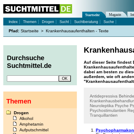
Magazin
In
Startseite
Index
Themen
Drogen
Sucht
Suchtberatung
Suche
Pfad:
Startseite
>
Krankenhausaufenthalten - Texte
Krankenhausa
Durchsuche
Auf dieser Seite findest 
Suchtmittel.de
Krankenhausaufenthalt
dabei am besten zu diese
außerdem, wie oft ande
"
Krankenhausaufenthal
Antidepressiva
Behind
Themen
Krankenhausbehandlu
Neuroleptika
Psyche
P
Psychostimulantien
Reg
Drogen
Tranquillantien
Alkohol
Amphetamin
Aufputschmittel
Psychopharmakon