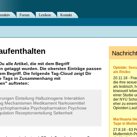
teraktiv
Forum
Lexikon
Kontakt
ufenthalten
Du alle Artikel, die mit dem Begriff
en
getaggt wurden. Die obersten Einträge passen
m Begriff. Die folgende Tag-Cloud zeigt Dir
re Tags in Zusammenhang mit
ten
" auftreten:
erungen
Einteilung
Halluzinogene
Interaktion
ng
Mechanismen
Medikament
Narkosemittel
sychopharmaka
Psychopharmakon
Psychose
ulation
Rezeptorverteilung
Seltenheit