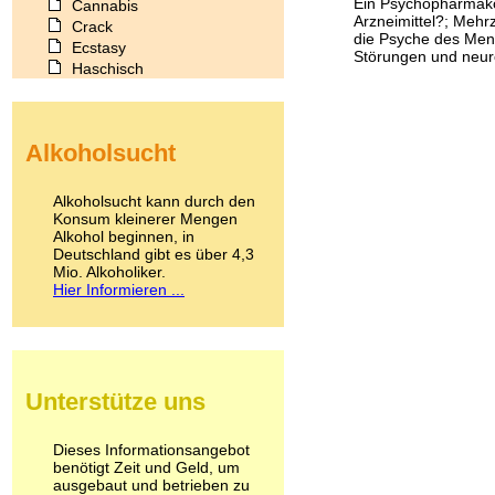
Ein Psychopharmako
Cannabis
Arzneimittel?; Mehr
Crack
die Psyche des Men
Ecstasy
Störungen und neuro
Haschisch
Heroin
Ibogain
Koffein
Alkoholsucht
Kokain
Lachgas
LSD
Alkoholsucht kann durch den
Marihuana
Konsum kleinerer Mengen
Alkohol beginnen, in
Medikamente
Deutschland gibt es über 4,3
Meskalin
Mio. Alkoholiker.
Metamphetamin
Hier Informieren ...
Methadon
Morphin
Muskatnuss
Nikotin
Opium
Unterstütze uns
Pilze
Poppers
Psychopharmaka
Dieses Informationsangebot
benötigt Zeit und Geld, um
Schlafmittel
ausgebaut und betrieben zu
Schmerzmittel