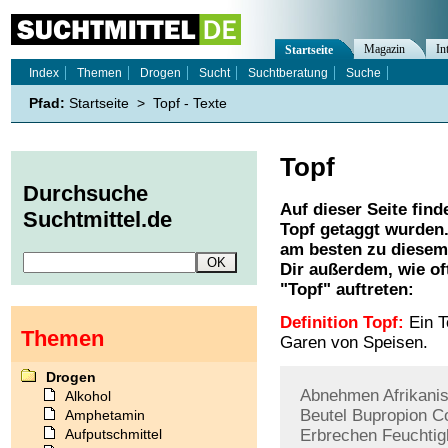
Magazin
In
Startseite
Index
Themen
Drogen
Sucht
Suchtberatung
Suche
Pfad:
Startseite
>
Topf - Texte
Topf
Durchsuche
Auf dieser Seite find
Suchtmittel.de
Topf
getaggt wurden.
am besten zu diesem 
Dir außerdem, wie o
"
Topf
" auftreten:
Definition Topf:
Ein T
Themen
Garen von Speisen.
Drogen
Abnehmen
Afrikani
Alkohol
Beutel
Bupropion
C
Amphetamin
Aufputschmittel
Erbrechen
Feuchtig