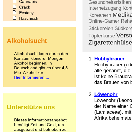
Cannabis
Gesundheitsrisiken
Crack
Internetzugang
Kont
Ecstasy
Medik
Koreanern
Haschisch
Online-Gamer
Rehab
Heroin
Stickereien
Südkor
Ibogain
Verst
Koffein
Töpferkurse
Alkoholsucht
Kokain
Zigarettenhüls
Lachgas
LSD
Alkoholsucht kann durch den
Marihuana
Konsum kleinerer Mengen
Hobbybrauer
Alkohol beginnen, in
Medikamente
Hobbybrauer (od
Deutschland gibt es über 4,3
Meskalin
alle genannt, die
Mio. Alkoholiker.
Metamphetamin
ist keine Brauera
Hier Informieren ...
Methadon
das Brauen von b
Morphin
Muskatnuss
Löwenohr
Nikotin
Löwenohr (Leonot
Opium
Unterstütze uns
der Name einer 
Pilze
(Lamiaceae), mit 
Poppers
Afrika beheimatet
Psychopharmaka
Dieses Informationsangebot
benötigt Zeit und Geld, um
Schlafmittel
ausgebaut und betrieben zu
Schmerzmittel