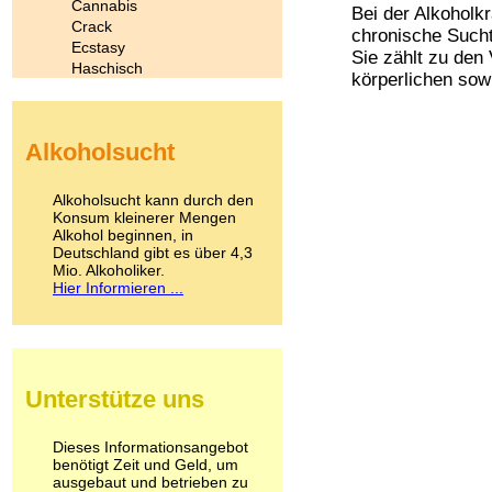
Cannabis
Bei der Alkoholk
Crack
chronische Suchtk
Ecstasy
Sie zählt zu den
Haschisch
körperlichen sow
Heroin
Ibogain
Koffein
Alkoholsucht
Kokain
Lachgas
LSD
Alkoholsucht kann durch den
Marihuana
Konsum kleinerer Mengen
Alkohol beginnen, in
Medikamente
Deutschland gibt es über 4,3
Meskalin
Mio. Alkoholiker.
Metamphetamin
Hier Informieren ...
Methadon
Morphin
Muskatnuss
Nikotin
Opium
Unterstütze uns
Pilze
Poppers
Psychopharmaka
Dieses Informationsangebot
benötigt Zeit und Geld, um
Schlafmittel
ausgebaut und betrieben zu
Schmerzmittel