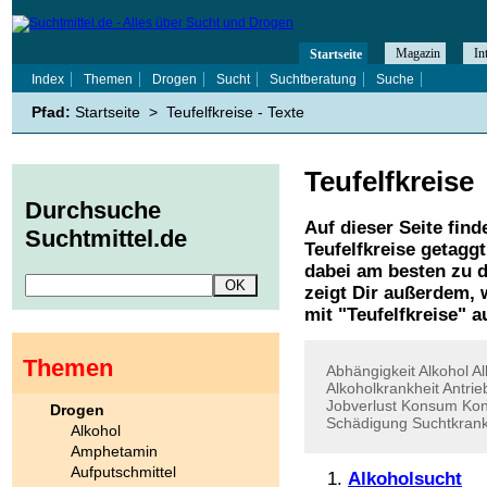
Magazin
In
Startseite
Index
Themen
Drogen
Sucht
Suchtberatung
Suche
Pfad:
Startseite
>
Teufelfkreise - Texte
Teufelfkreise
Durchsuche
Auf dieser Seite find
Suchtmittel.de
Teufelfkreise
getaggt
dabei am besten zu d
zeigt Dir außerdem,
mit "
Teufelfkreise
" a
Themen
Abhängigkeit
Alkohol
A
Alkoholkrankheit
Antrie
Jobverlust
Konsum
Kon
Drogen
Schädigung
Suchtkrank
Alkohol
Amphetamin
Aufputschmittel
Alkoholsucht