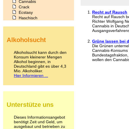
Cannabis
Crack
Recht auf Rausch
Ecstasy
Recht auf Rausch be
Haschisch
Richter Wolfgang N
Heroin
Cannabis in Deutsch
Ibogain
Ausgangsverfahrens 
Koffein
Alkoholsucht
Kokain
Grüne lassen bei d
Lachgas
Die Grünen unterne
Cannabis-Konsums i
LSD
Alkoholsucht kann durch den
Bundestagsfraktion,
Marihuana
Konsum kleinerer Mengen
wollen den Cannabisb
Alkohol beginnen, in
Medikamente
Deutschland gibt es über 4,3
Meskalin
Mio. Alkoholiker.
Metamphetamin
Hier Informieren ...
Methadon
Morphin
Muskatnuss
Nikotin
Opium
Unterstütze uns
Pilze
Poppers
Psychopharmaka
Dieses Informationsangebot
benötigt Zeit und Geld, um
Schlafmittel
ausgebaut und betrieben zu
Schmerzmittel