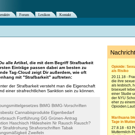
teraktiv
Forum
Lexikon
Kontakt
Du alle Artikel, die mit dem Begriff
Strafbarkeit
rsten Einträge passen dabei am besten zu
ende Tag-Cloud zeigt Dir außerdem, wie oft
nhang mit "
Strafbarkeit
" auftreten:
ter der Strafbarkeit versteht man die Eigenschaft
d einer strafrechtlichen Sanktion sein zu können.
bungsmittelgesetzes
BtMG
BtMG-Vorschriften
sbesitz
Cannabisprodukte
Eigenbedarf
erbrauch
Fortführung
GG
Grünen-Antrag
tion
Haschisch
Hildesheim
Nr
Rausch
Rausch?
r
Strafdrohung
Strafvorschriften
Tabak
ungsmäßigkeit
Zweifeln