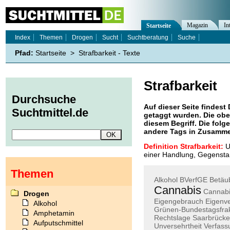
Magazin
In
Startseite
Index
Themen
Drogen
Sucht
Suchtberatung
Suche
Pfad:
Startseite
>
Strafbarkeit - Texte
Strafbarkeit
Durchsuche
Auf dieser Seite findest 
Suchtmittel.de
getaggt wurden. Die obe
diesem Begriff. Die folg
andere Tags in Zusamme
Definition Strafbarkeit:
Un
einer Handlung, Gegenstan
Themen
Alkohol
BVerfGE
Betäu
Cannabis
Cannabi
Drogen
Eigengebrauch
Eigenv
Alkohol
Grünen-Bundestagsfrak
Amphetamin
Rechtslage
Saarbrücke
Aufputschmittel
Unversehrtheit
Verfass