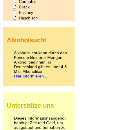
Cannabis
Crack
Ecstasy
Haschisch
Heroin
Ibogain
Koffein
Alkoholsucht
Kokain
Lachgas
LSD
Alkoholsucht kann durch den
Marihuana
Konsum kleinerer Mengen
Alkohol beginnen, in
Medikamente
Deutschland gibt es über 4,3
Meskalin
Mio. Alkoholiker.
Metamphetamin
Hier Informieren ...
Methadon
Morphin
Muskatnuss
Nikotin
Opium
Unterstütze uns
Pilze
Poppers
Psychopharmaka
Dieses Informationsangebot
benötigt Zeit und Geld, um
Schlafmittel
ausgebaut und betrieben zu
Schmerzmittel