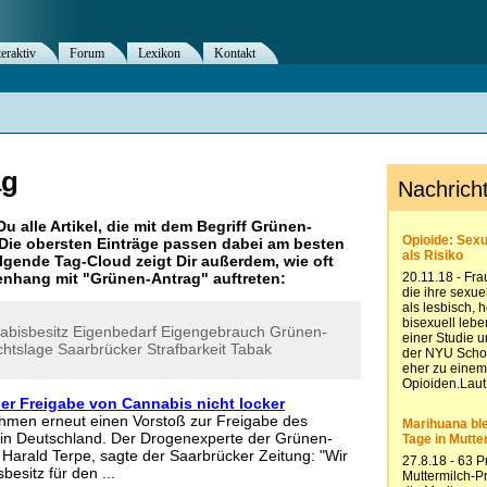
teraktiv
Forum
Lexikon
Kontakt
ag
Du alle Artikel, die mit dem Begriff
Grünen-
Die obersten Einträge passen dabei am besten
olgende Tag-Cloud zeigt Dir außerdem, wie oft
nhang mit "
Grünen-Antrag
" auftreten:
abisbesitz
Eigenbedarf
Eigengebrauch
Grünen-
htslage
Saarbrücker
Strafbarkeit
Tabak
er Freigabe von Cannabis nicht locker
hmen erneut einen Vorstoß zur Freigabe des
n Deutschland. Der Drogenexperte der Grünen-
 Harald Terpe, sagte der Saarbrücker Zeitung: "Wir
esitz für den ...