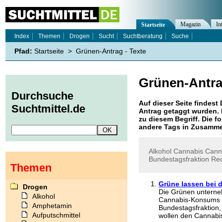
Magazin
In
Startseite
Index
Themen
Drogen
Sucht
Suchtberatung
Suche
Pfad:
Startseite
>
Grünen-Antrag - Texte
Grünen-Antr
Durchsuche
Auf dieser Seite findest 
Suchtmittel.de
Antrag
getaggt wurden. 
zu diesem Begriff. Die f
andere Tags in Zusamme
Alkohol
Cannabis
Cann
Bundestagsfraktion
Rec
Themen
Grüne lassen bei d
Drogen
Die Grünen unterne
Alkohol
Cannabis-Konsums i
Amphetamin
Bundestagsfraktion,
Aufputschmittel
wollen den Cannabisb