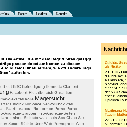
teraktiv
Forum
Lexikon
Kontakt
Du alle Artikel, die mit dem Begriff
Sites
getaggt
nträge passen dabei am besten zu diesem
g-Cloud zeigt Dir außerdem, wie oft andere Tags
Sites
" auftreten:
r
B-eat
BBC
Befriedigung
Bonnette
Clement
rung
Facebook
Fluchtbereich
Garantien
Magersucht
ernet-Sexsites
Kolle
aft
Mausklick
MySpace
Networking-Sites
alt
Paartherapeut
Plattformen
Porno
Porno-
ro-Anorexie-Gruppen
Pro-Anorexie-Seiten
hlaraffenland
Selbstbewusstsein
Sex-Chats
Sex-
nnon
Susan
Süchte
User
Web-Pornografie
Web-