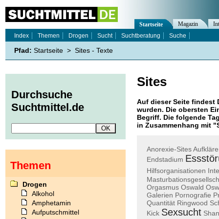
Magazin
In
Startseite
Index
Themen
Drogen
Sucht
Suchtberatung
Suche
Pfad:
Startseite
>
Sites - Texte
Sites
Durchsuche
Auf dieser Seite findest 
Suchtmittel.de
wurden. Die obersten Ei
Begriff. Die folgende Ta
in Zusammenhang mit "
Anorexie-Sites
Aufkläre
Essstö
Endstadium
Themen
Hilfsorganisationen
Int
Masturbationsgesellsch
Drogen
Orgasmus
Oswald
Osw
Alkohol
Galerien
Pornografie
P
Amphetamin
Quantität
Ringwood
Sc
Sexsucht
Aufputschmittel
Kick
Sha