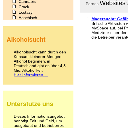
Cannabis
Websites
Pornos
Crack
Ecstasy
Haschisch
Magersucht: Gefähr
Heroin
Britische Aktiviste
MySpace auf, bei Pr
Ibogain
Mediziner einer der
Koffein
die Betreiber verant
Alkoholsucht
Kokain
Lachgas
LSD
Alkoholsucht kann durch den
Marihuana
Konsum kleinerer Mengen
Alkohol beginnen, in
Medikamente
Deutschland gibt es über 4,3
Meskalin
Mio. Alkoholiker.
Metamphetamin
Hier Informieren ...
Methadon
Morphin
Muskatnuss
Nikotin
Opium
Unterstütze uns
Pilze
Poppers
Psychopharmaka
Dieses Informationsangebot
benötigt Zeit und Geld, um
Schlafmittel
ausgebaut und betrieben zu
Schmerzmittel