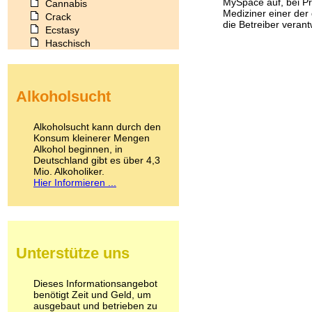
MySpace auf, bei Pr
Cannabis
Mediziner einer der
Crack
die Betreiber verant
Ecstasy
Haschisch
Heroin
Ibogain
Koffein
Alkoholsucht
Kokain
Lachgas
LSD
Alkoholsucht kann durch den
Marihuana
Konsum kleinerer Mengen
Alkohol beginnen, in
Medikamente
Deutschland gibt es über 4,3
Meskalin
Mio. Alkoholiker.
Metamphetamin
Hier Informieren ...
Methadon
Morphin
Muskatnuss
Nikotin
Opium
Unterstütze uns
Pilze
Poppers
Psychopharmaka
Dieses Informationsangebot
benötigt Zeit und Geld, um
Schlafmittel
ausgebaut und betrieben zu
Schmerzmittel