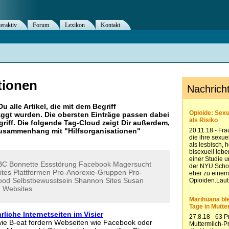
teraktiv
Forum
Lexikon
Kontakt
tionen
Du alle Artikel, die mit dem Begriff
ggt wurden. Die obersten Einträge passen dabei
riff. Die folgende Tag-Cloud zeigt Dir außerdem,
 Zusammenhang mit "
Hilfsorganisationen
"
BC
Bonnette
Essstörung
Facebook
Magersucht
ites
Plattformen
Pro-Anorexie-Gruppen
Pro-
ood
Selbstbewusstsein
Shannon
Sites
Susan
n
Websites
liche Internetseiten im Visier
n wie B-eat fordern Webseiten wie Facebook oder