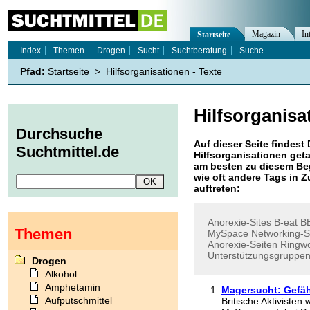
Magazin
In
Startseite
Index
Themen
Drogen
Sucht
Suchtberatung
Suche
Pfad:
Startseite
>
Hilfsorganisationen - Texte
Hilfsorganisa
Durchsuche
Auf dieser Seite findest 
Suchtmittel.de
Hilfsorganisationen
geta
am besten zu diesem Beg
wie oft andere Tags in
auftreten:
Anorexie-Sites
B-eat
B
Themen
MySpace
Networking-S
Anorexie-Seiten
Ringw
Unterstützungsgruppe
Drogen
Alkohol
Amphetamin
Magersucht: Gefähr
Aufputschmittel
Britische Aktiviste