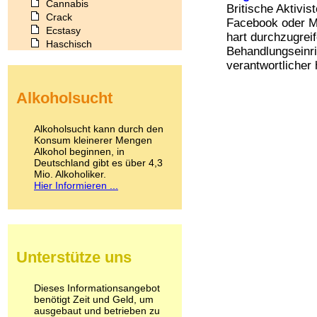
Cannabis
Britische Aktivis
Crack
Facebook oder M
Ecstasy
hart durchzugreif
Haschisch
Behandlungseinri
Heroin
verantwortlicher 
Ibogain
Koffein
Alkoholsucht
Kokain
Lachgas
LSD
Alkoholsucht kann durch den
Marihuana
Konsum kleinerer Mengen
Alkohol beginnen, in
Medikamente
Deutschland gibt es über 4,3
Meskalin
Mio. Alkoholiker.
Metamphetamin
Hier Informieren ...
Methadon
Morphin
Muskatnuss
Nikotin
Opium
Unterstütze uns
Pilze
Poppers
Psychopharmaka
Dieses Informationsangebot
benötigt Zeit und Geld, um
Schlafmittel
ausgebaut und betrieben zu
Schmerzmittel