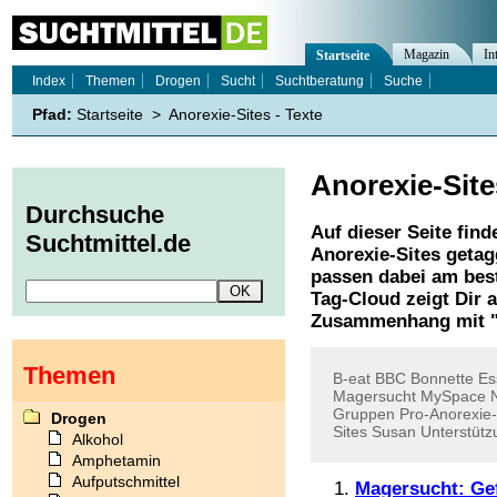
Magazin
In
Startseite
Index
Themen
Drogen
Sucht
Suchtberatung
Suche
Pfad:
Startseite
>
Anorexie-Sites - Texte
Anorexie-Site
Durchsuche
Auf dieser Seite find
Suchtmittel.de
Anorexie-Sites
getagg
passen dabei am best
Tag-Cloud zeigt Dir 
Zusammenhang mit 
Themen
B-eat
BBC
Bonnette
Es
Magersucht
MySpace
Gruppen
Pro-Anorexie-
Drogen
Sites
Susan
Unterstüt
Alkohol
Amphetamin
Aufputschmittel
Magersucht: Gef