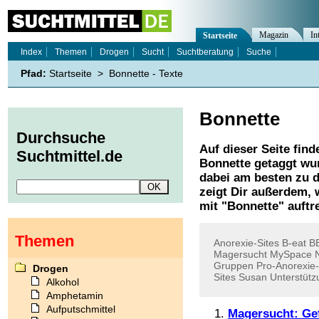
Magazin
In
Startseite
Index
Themen
Drogen
Sucht
Suchtberatung
Suche
Pfad:
Startseite
>
Bonnette - Texte
Bonnette
Durchsuche
Auf dieser Seite find
Suchtmittel.de
Bonnette
getaggt wur
dabei am besten zu d
zeigt Dir außerdem,
mit "
Bonnette
" auftr
Themen
Anorexie-Sites
B-eat
B
Magersucht
MySpace
Gruppen
Pro-Anorexie-
Drogen
Sites
Susan
Unterstüt
Alkohol
Amphetamin
Aufputschmittel
Magersucht: Gef