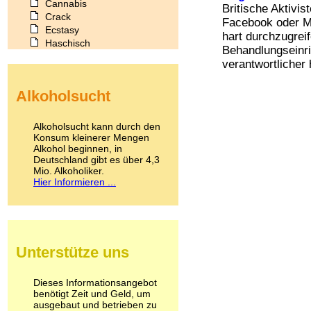
Cannabis
Britische Aktivis
Crack
Facebook oder M
Ecstasy
hart durchzugreif
Haschisch
Behandlungseinri
Heroin
verantwortlicher 
Ibogain
Koffein
Alkoholsucht
Kokain
Lachgas
LSD
Alkoholsucht kann durch den
Marihuana
Konsum kleinerer Mengen
Alkohol beginnen, in
Medikamente
Deutschland gibt es über 4,3
Meskalin
Mio. Alkoholiker.
Metamphetamin
Hier Informieren ...
Methadon
Morphin
Muskatnuss
Nikotin
Opium
Unterstütze uns
Pilze
Poppers
Psychopharmaka
Dieses Informationsangebot
benötigt Zeit und Geld, um
Schlafmittel
ausgebaut und betrieben zu
Schmerzmittel