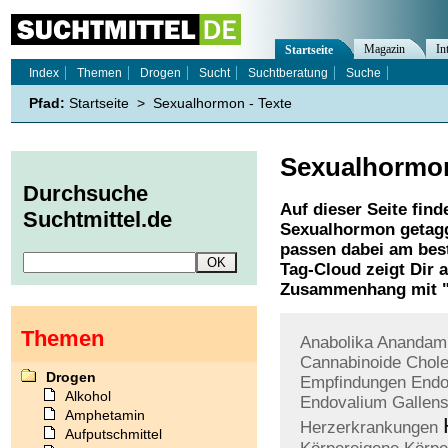
Magazin
In
Startseite
Index
Themen
Drogen
Sucht
Suchtberatung
Suche
Pfad:
Startseite
>
Sexualhormon - Texte
Sexualhormo
Durchsuche
Auf dieser Seite find
Suchtmittel.de
Sexualhormon
getagg
passen dabei am best
Tag-Cloud zeigt Dir 
Zusammenhang mit 
Themen
Anabolika
Anandam
Cannabinoide
Chole
Drogen
Empfindungen
End
Alkohol
Endovalium
Gallen
Amphetamin
Herzerkrankungen
Aufputschmittel