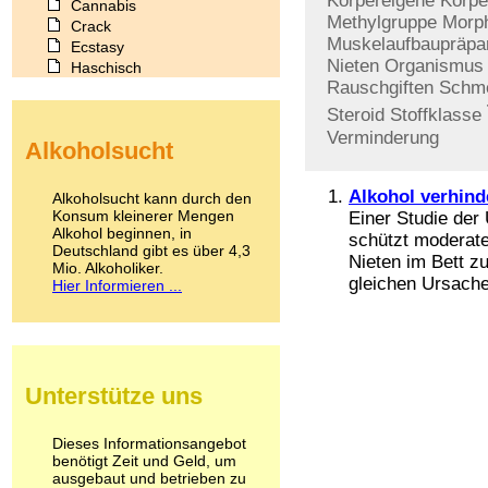
Körpereigene
Körpe
Cannabis
Methylgruppe
Morp
Crack
Muskelaufbaupräpa
Ecstasy
Nieten
Organismus
Haschisch
Rauschgiften
Schme
Heroin
Ibogain
Steroid
Stoffklasse
Koffein
Verminderung
Alkoholsucht
Kokain
Lachgas
LSD
Alkohol verhind
Alkoholsucht kann durch den
Marihuana
Konsum kleinerer Mengen
Einer Studie der 
Alkohol beginnen, in
Medikamente
schützt moderate
Deutschland gibt es über 4,3
Meskalin
Nieten im Bett z
Mio. Alkoholiker.
Metamphetamin
gleichen Ursache
Hier Informieren ...
Methadon
Morphin
Muskatnuss
Nikotin
Opium
Unterstütze uns
Pilze
Poppers
Psychopharmaka
Dieses Informationsangebot
benötigt Zeit und Geld, um
Schlafmittel
ausgebaut und betrieben zu
Schmerzmittel