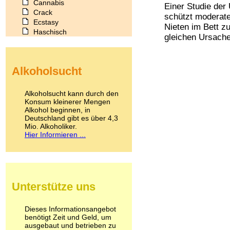
Cannabis
Einer Studie der 
Crack
schützt moderate
Ecstasy
Nieten im Bett z
Haschisch
gleichen Ursache
Heroin
Ibogain
Koffein
Alkoholsucht
Kokain
Lachgas
LSD
Alkoholsucht kann durch den
Marihuana
Konsum kleinerer Mengen
Alkohol beginnen, in
Medikamente
Deutschland gibt es über 4,3
Meskalin
Mio. Alkoholiker.
Metamphetamin
Hier Informieren ...
Methadon
Morphin
Muskatnuss
Nikotin
Opium
Unterstütze uns
Pilze
Poppers
Psychopharmaka
Dieses Informationsangebot
benötigt Zeit und Geld, um
Schlafmittel
ausgebaut und betrieben zu
Schmerzmittel