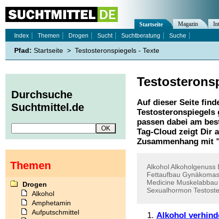
Magazin
In
Startseite
Index
Themen
Drogen
Sucht
Suchtberatung
Suche
Pfad:
Startseite
>
Testosteronspiegels - Texte
Testosterons
Durchsuche
Auf dieser Seite find
Suchtmittel.de
Testosteronspiegels
passen dabei am best
Tag-Cloud zeigt Dir 
Zusammenhang mit 
Themen
Alkohol
Alkoholgenuss
Fettaufbau
Gynäkomas
Medicine
Muskelabbau
Drogen
Sexualhormon
Testost
Alkohol
Amphetamin
Aufputschmittel
Alkohol verhind