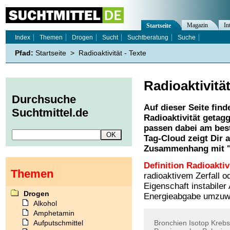
Magazin
In
Startseite
Index
Themen
Drogen
Sucht
Suchtberatung
Suche
Pfad:
Startseite
>
Radioaktivität - Texte
Radioaktivitä
Durchsuche
Auf dieser Seite find
Suchtmittel.de
Radioaktivität
getagg
passen dabei am best
Tag-Cloud zeigt Dir 
Zusammenhang mit 
Definition Radioaktiv
Themen
radioaktivem Zerfall o
Eigenschaft instabiler
Drogen
Energieabgabe umzuw
Alkohol
Amphetamin
Aufputschmittel
Bronchien
Isotop
Krebs