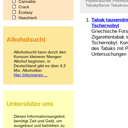
Passivraucher
Poloniu
Cannabis
Tabakpflanze
Tabakrau
Crack
Ecstasy
Haschisch
Tabak tausendma
Heroin
Tschernobyl
Ibogain
Griechische Fors
Koffein
Zigarettentabak st
Alkoholsucht
Kokain
Tschernobyl. Kon
Lachgas
des Tabaks mit 
LSD
Alkoholsucht kann durch den
Untersuchungen .
Marihuana
Konsum kleinerer Mengen
Alkohol beginnen, in
Medikamente
Deutschland gibt es über 4,3
Meskalin
Mio. Alkoholiker.
Metamphetamin
Hier Informieren ...
Methadon
Morphin
Muskatnuss
Nikotin
Opium
Unterstütze uns
Pilze
Poppers
Psychopharmaka
Dieses Informationsangebot
benötigt Zeit und Geld, um
Schlafmittel
ausgebaut und betrieben zu
Schmerzmittel