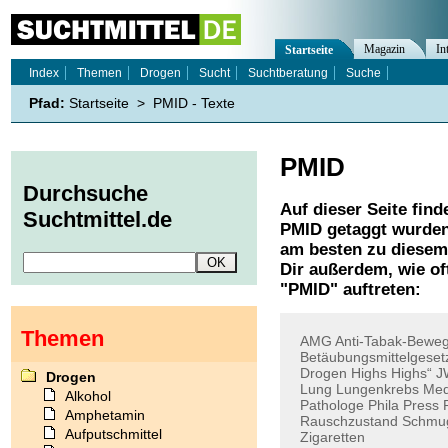
Magazin
In
Startseite
Index
Themen
Drogen
Sucht
Suchtberatung
Suche
Pfad:
Startseite
>
PMID - Texte
PMID
Durchsuche
Auf dieser Seite find
Suchtmittel.de
PMID
getaggt wurden
am besten zu diesem 
Dir außerdem, wie o
"
PMID
" auftreten:
Themen
AMG
Anti-Tabak-Bewe
Betäubungsmittelgeset
Drogen
Highs
Highs“
J
Drogen
Lung
Lungenkrebs
Med
Alkohol
Pathologe
Phila
Press
Amphetamin
Rauschzustand
Schmu
Aufputschmittel
Zigaretten