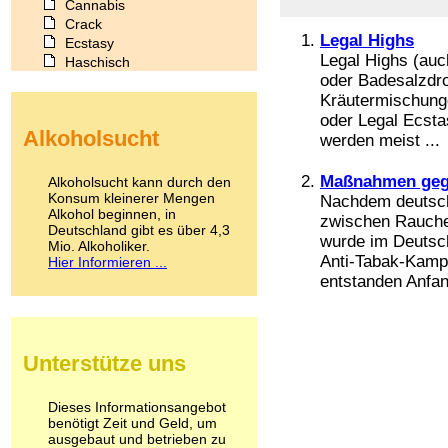
Cannabis
Crack
Legal Highs
Ecstasy
Legal Highs (au
Haschisch
oder Badesalzdro
Heroin
Kräutermischunge
Ibogain
Koffein
oder Legal Ecsta
Alkoholsucht
Kokain
werden meist ...
Lachgas
LSD
Maßnahmen gege
Alkoholsucht kann durch den
Marihuana
Konsum kleinerer Mengen
Nachdem deutsch
Alkohol beginnen, in
Medikamente
zwischen Rauche
Deutschland gibt es über 4,3
Meskalin
wurde im Deutsch
Mio. Alkoholiker.
Metamphetamin
Anti-Tabak-Kampa
Hier Informieren ...
Methadon
entstanden Anfan
Morphin
Muskatnuss
Nikotin
Opium
Unterstütze uns
Pilze
Poppers
Psychopharmaka
Dieses Informationsangebot
benötigt Zeit und Geld, um
Schlafmittel
ausgebaut und betrieben zu
Schmerzmittel