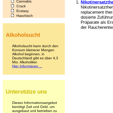
Cannabis
Nikotinersatzth
Crack
Nikotinersatzthe
Ecstasy
replacement thera
Haschisch
dosierte Zuführun
Heroin
Präparate als Ers
Ibogain
der Raucherentwö
Koffein
Alkoholsucht
Kokain
Lachgas
LSD
Alkoholsucht kann durch den
Marihuana
Konsum kleinerer Mengen
Alkohol beginnen, in
Medikamente
Deutschland gibt es über 4,3
Meskalin
Mio. Alkoholiker.
Metamphetamin
Hier Informieren ...
Methadon
Morphin
Muskatnuss
Nikotin
Opium
Unterstütze uns
Pilze
Poppers
Psychopharmaka
Dieses Informationsangebot
benötigt Zeit und Geld, um
Schlafmittel
ausgebaut und betrieben zu
Schmerzmittel