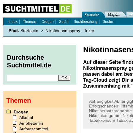
Magazin
In
Startseite
Index
Themen
Drogen
Sucht
Suchtberatung
Suche
Pfad:
Startseite
>
Nikotinnasenspray - Texte
Nikotinnasen
Durchsuche
Auf dieser Seite find
Suchtmittel.de
Nikotinnasenspray
ge
passen dabei am best
Tag-Cloud zeigt Dir 
Zusammenhang mit 
Themen
Abhängigkeit
Abhängigk
Erfolgschancen
Hilfsmit
Nikotinersatzpräparate
Drogen
Nikotinkaugummi
Nikot
Alkohol
Tabakkonsum
Tabakra
Amphetamin
Aufputschmittel