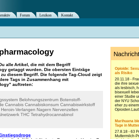
teraktiv
Forum
Lexikon
Kontakt
pharmacology
Du alle Artikel, die mit dem Begriff
ogy
getaggt wurden. Die obersten Einträge
zu diesem Begriff. Die folgende Tag-Cloud zeigt
andere Tags in Zusammenhang mit
logy
" auftreten:
gssystem
Belohnungszentrum
Botenstoff-
de
Cannabis
Cannabiskonsum
Cannabiswirkstoff
Heroin-Verlangen
Nagern
Nervenzellen
alnetzwerk
THC
Tetrahydrocannabinol
Einstiegsdroge