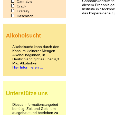
Cannabiskonsum förd
Cannabis
diesem Ergebnis ge
Crack
Institute in Stockh
Ecstasy
das körpereigene Op
Haschisch
Heroin
Ibogain
Koffein
Alkoholsucht
Kokain
Lachgas
LSD
Alkoholsucht kann durch den
Marihuana
Konsum kleinerer Mengen
Alkohol beginnen, in
Medikamente
Deutschland gibt es über 4,3
Meskalin
Mio. Alkoholiker.
Metamphetamin
Hier Informieren ...
Methadon
Morphin
Muskatnuss
Nikotin
Opium
Unterstütze uns
Pilze
Poppers
Psychopharmaka
Dieses Informationsangebot
benötigt Zeit und Geld, um
Schlafmittel
ausgebaut und betrieben zu
Schmerzmittel