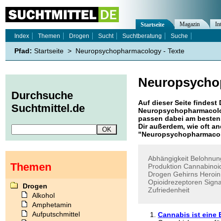
Magazin
In
Startseite
Index
Themen
Drogen
Sucht
Suchtberatung
Suche
Pfad:
Startseite
>
Neuropsychopharmacology - Texte
Neuropsycho
Durchsuche
Auf dieser Seite findest 
Suchtmittel.de
Neuropsychopharmacol
passen dabei am besten 
Dir außerdem, wie oft 
"
Neuropsychopharmaco
Abhängigkeit
Belohnun
Themen
Produktion
Cannabinoi
Drogen
Gehirns
Heroin
Opioidrezeptoren
Sign
Drogen
Zufriedenheit
Alkohol
Amphetamin
Aufputschmittel
Cannabis ist eine 