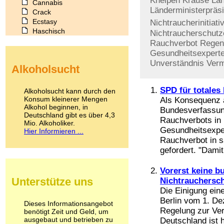
Kneipen
Krause
Lan
Cannabis
Länderministerpräs
Crack
Ecstasy
Nichtraucherinitiati
Haschisch
Nichtraucherschutz
Heroin
Rauchverbot
Regen
Ibogain
Gesundheitsexpert
Koffein
Unverständnis
Verm
Alkoholsucht
Kokain
Lachgas
LSD
SPD für totales
Alkoholsucht kann durch den
Marihuana
Konsum kleinerer Mengen
Als Konsequenz 
Alkohol beginnen, in
Medikamente
Bundesverfassun
Deutschland gibt es über 4,3
Meskalin
Rauchverbots in 
Mio. Alkoholiker.
Metamphetamin
Gesundheitsexpe
Hier Informieren ...
Methadon
Rauchverbot in s
Morphin
gefordert. "Damit
Muskatnuss
Nikotin
Vorerst keine b
Opium
Unterstütze uns
Nichtrauchersc
Pilze
Die Einigung eine
Poppers
Berlin vom 1. De
Psychopharmaka
Dieses Informationsangebot
Regelung zur Ve
benötigt Zeit und Geld, um
Schlafmittel
ausgebaut und betrieben zu
Deutschland ist 
Schmerzmittel