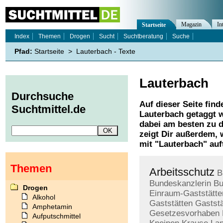
Magazin
In
Startseite
Index
Themen
Drogen
Sucht
Suchtberatung
Suche
Pfad:
Startseite
>
Lauterbach - Texte
Lauterbach
Durchsuche
Auf dieser Seite find
Suchtmittel.de
Lauterbach
getaggt w
dabei am besten zu d
zeigt Dir außerdem,
mit "
Lauterbach
" auf
Themen
Arbeitsschutz
B
Bundeskanzlerin
Bu
Drogen
Einraum-Gaststätte
Alkohol
Gaststätten
Gaststä
Amphetamin
Gesetzesvorhaben
Aufputschmittel