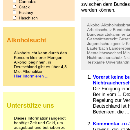
Cannabis
zwischen dem Bundesr
Crack
werden können.
Ecstasy
Haschisch
Heroin
Alkohol
Alkoholmissbra
Ibogain
Arbeitsschutz
Bundesb
Bundesärztekammer
E
Koffein
Alkoholsucht
Gaststättenrecht
Geset
Kokain
Jugendschutzgesetz
Ka
Lachgas
Lauterbach
Länderebe
LSD
Alkoholsucht kann durch den
Mentalitätswechsel
Min
Marihuana
Konsum kleinerer Mengen
Nichtraucherschutz
Nic
Alkohol beginnen, in
Medikamente
Testkäufe
Unverständn
Deutschland gibt es über 4,3
Meskalin
Mio. Alkoholiker.
Metamphetamin
Hier Informieren ...
Vorerst keine b
Methadon
Nichtrauchersc
Morphin
Die Einigung eine
Muskatnuss
Berlin vom 1. De
Nikotin
Regelung zur Ve
Opium
Unterstütze uns
Deutschland ist 
Pilze
Bedenken, die ...
Poppers
Psychopharmaka
Dieses Informationsangebot
benötigt Zeit und Geld, um
Schlafmittel
Kommentar zu J
ausgebaut und betrieben zu
Schmerzmittel
Gewiss, die Zahl