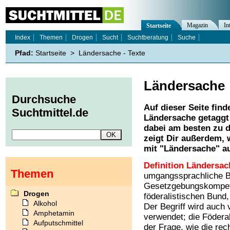
Magazin
In
Startseite
Index
Themen
Drogen
Sucht
Suchtberatung
Suche
Pfad:
Startseite
>
Ländersache - Texte
Ländersache
Durchsuche
Auf dieser Seite find
Suchtmittel.de
Ländersache
getaggt
dabei am besten zu d
zeigt Dir außerdem,
mit "
Ländersache
" a
Definition Ländersac
Themen
umgangssprachliche B
Gesetzgebungskompet
Drogen
föderalistischen Bund,
Alkohol
Der Begriff wird auch 
Amphetamin
verwendet; die Födera
Aufputschmittel
der Frage, wie die re