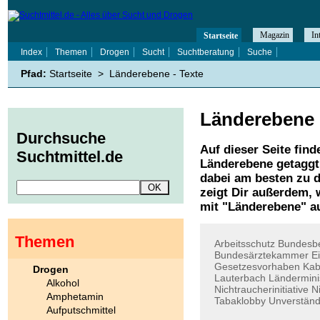
Magazin
In
Startseite
Index
Themen
Drogen
Sucht
Suchtberatung
Suche
Pfad:
Startseite
>
Länderebene - Texte
Länderebene
Durchsuche
Auf dieser Seite find
Suchtmittel.de
Länderebene
getaggt
dabei am besten zu d
zeigt Dir außerdem,
mit "
Länderebene
" a
Themen
Arbeitsschutz
Bundesb
Bundesärztekammer
E
Gesetzesvorhaben
Kab
Drogen
Lauterbach
Ländermini
Alkohol
Nichtraucherinitiative
N
Amphetamin
Tabaklobby
Unverständ
Aufputschmittel