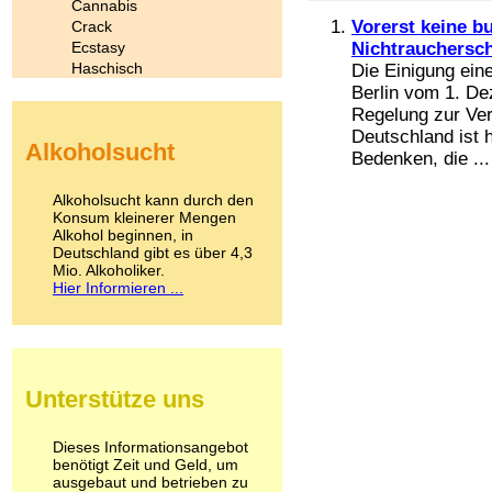
Cannabis
Vorerst keine b
Crack
Ecstasy
Nichtrauchersc
Haschisch
Die Einigung eine
Heroin
Berlin vom 1. De
Ibogain
Regelung zur Ve
Koffein
Deutschland ist 
Alkoholsucht
Kokain
Bedenken, die ...
Lachgas
LSD
Alkoholsucht kann durch den
Marihuana
Konsum kleinerer Mengen
Alkohol beginnen, in
Medikamente
Deutschland gibt es über 4,3
Meskalin
Mio. Alkoholiker.
Metamphetamin
Hier Informieren ...
Methadon
Morphin
Muskatnuss
Nikotin
Opium
Unterstütze uns
Pilze
Poppers
Psychopharmaka
Dieses Informationsangebot
benötigt Zeit und Geld, um
Schlafmittel
ausgebaut und betrieben zu
Schmerzmittel