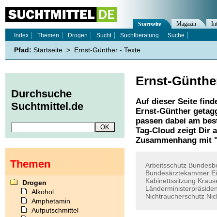
Magazin
In
Startseite
Index
Themen
Drogen
Sucht
Suchtberatung
Suche
Pfad:
Startseite
>
Ernst-Günther - Texte
Ernst-Günthe
Durchsuche
Auf dieser Seite find
Suchtmittel.de
Ernst-Günther
getagg
passen dabei am best
Tag-Cloud zeigt Dir 
Zusammenhang mit 
Themen
Arbeitsschutz
Bundesb
Bundesärztekammer
E
Kabinettssitzung
Kraus
Drogen
Länderministerpräside
Alkohol
Nichtraucherschutz
Nic
Amphetamin
Aufputschmittel