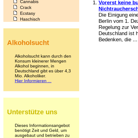
Cannabis
Vorerst keine b
Crack
Nichtrauchersc
Ecstasy
Die Einigung eine
Haschisch
Berlin vom 1. De
Heroin
Regelung zur Ve
Ibogain
Deutschland ist 
Koffein
Bedenken, die ...
Alkoholsucht
Kokain
Lachgas
LSD
Alkoholsucht kann durch den
Marihuana
Konsum kleinerer Mengen
Alkohol beginnen, in
Medikamente
Deutschland gibt es über 4,3
Meskalin
Mio. Alkoholiker.
Metamphetamin
Hier Informieren ...
Methadon
Morphin
Muskatnuss
Nikotin
Opium
Unterstütze uns
Pilze
Poppers
Psychopharmaka
Dieses Informationsangebot
benötigt Zeit und Geld, um
Schlafmittel
ausgebaut und betrieben zu
Schmerzmittel