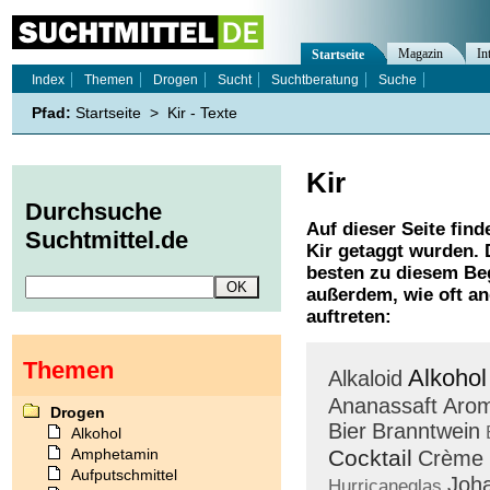
Magazin
In
Startseite
Index
Themen
Drogen
Sucht
Suchtberatung
Suche
Pfad:
Startseite
>
Kir - Texte
Kir
Durchsuche
Auf dieser Seite find
Suchtmittel.de
Kir
getaggt wurden. 
besten zu diesem Beg
außerdem, wie oft a
auftreten:
Themen
Alkohol
Alkaloid
Ananassaft
Arom
Drogen
Bier
Branntwein
Alkohol
Amphetamin
Cocktail
Crème
Aufputschmittel
Joh
Hurricaneglas