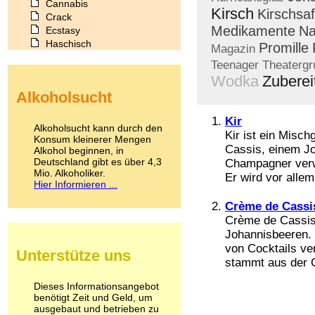
Cannabis
Kirsch
Kirschsaf
Crack
Medikamente
Na
Ecstasy
Haschisch
Promille
Magazin
Heroin
Teenager
Theatergr
Ibogain
Wodka
Zuberei
Koffein
Alkoholsucht
Kokain
Lachgas
Kir
LSD
Alkoholsucht kann durch den
Kir ist ein Misc
Marihuana
Konsum kleinerer Mengen
Cassis, einem Jo
Alkohol beginnen, in
Medikamente
Deutschland gibt es über 4,3
Champagner verwe
Meskalin
Mio. Alkoholiker.
Er wird vor allem 
Metamphetamin
Hier Informieren ...
Methadon
Morphin
Crème de Cassi
Muskatnuss
Crème de Cassis 
Nikotin
Johannisbeeren. 
Opium
von Cocktails ve
Unterstütze uns
Pilze
stammt aus der G
Poppers
Psychopharmaka
Dieses Informationsangebot
benötigt Zeit und Geld, um
Schlafmittel
ausgebaut und betrieben zu
Schmerzmittel