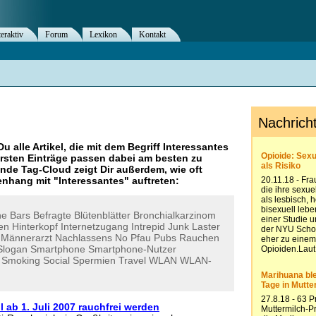
teraktiv
Forum
Lexikon
Kontakt
Du alle Artikel, die mit dem Begriff
Interessantes
rsten Einträge passen dabei am besten zu
ende Tag-Cloud zeigt Dir außerdem, wie oft
nhang mit "
Interessantes
" auftreten:
he
Bars
Befragte
Blütenblätter
Bronchialkarzinom
en
Hinterkopf
Internetzugang
Intrepid
Junk
Laster
Männerarzt
Nachlassens
No
Pfau
Pubs
Rauchen
Slogan
Smartphone
Smartphone-Nutzer
Smoking
Social
Spermien
Travel
WLAN
WLAN-
l ab 1. Juli 2007 rauchfrei werden