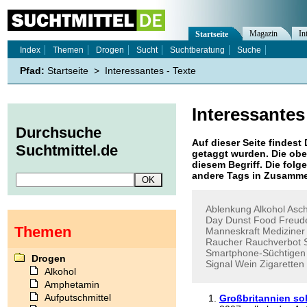
Magazin
In
Startseite
Index
Themen
Drogen
Sucht
Suchtberatung
Suche
Pfad:
Startseite
>
Interessantes - Texte
Interessantes
Durchsuche
Auf dieser Seite findest 
Suchtmittel.de
getaggt wurden. Die obe
diesem Begriff. Die folg
andere Tags in Zusamme
Ablenkung
Alkohol
Asc
Day
Dunst
Food
Freud
Themen
Manneskraft
Mediziner
Raucher
Rauchverbot
Smartphone-Süchtigen
Drogen
Signal
Wein
Zigaretten
Alkohol
Amphetamin
Aufputschmittel
Großbritannien sol