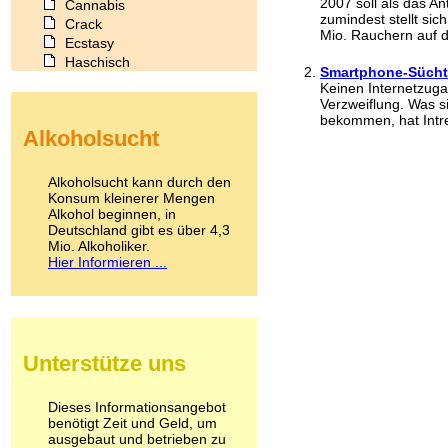
2007 soll als das A
Cannabis
zumindest stellt sic
Crack
Mio. Rauchern auf de
Ecstasy
Haschisch
Smartphone-Süchti
Heroin
Keinen Internetzuga
Ibogain
Verzweiflung. Was 
Koffein
bekommen, hat Intre
Alkoholsucht
Kokain
Lachgas
LSD
Alkoholsucht kann durch den
Marihuana
Konsum kleinerer Mengen
Alkohol beginnen, in
Medikamente
Deutschland gibt es über 4,3
Meskalin
Mio. Alkoholiker.
Metamphetamin
Hier Informieren ...
Methadon
Morphin
Muskatnuss
Nikotin
Opium
Unterstütze uns
Pilze
Poppers
Psychopharmaka
Dieses Informationsangebot
benötigt Zeit und Geld, um
Schlafmittel
ausgebaut und betrieben zu
Schmerzmittel