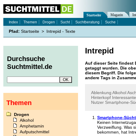
Magazin
In
Startseite
Index
Themen
Drogen
Sucht
Suchtberatung
Suche
Pfad:
Startseite
>
Intrepid - Texte
Intrepid
Durchsuche
Auf dieser Seite findest 
Suchtmittel.de
getaggt wurden. Die obe
diesem Begriff. Die folg
andere Tags in Zusamme
Ablenkung
Alkohol
Asc
Hinterkopf
Interessant
Themen
Nutzer
Smartphone-Sü
Drogen
Smartphone-Süchti
Alkohol
Keinen Internetzuga
Amphetamin
Verzweiflung. Was 
Aufputschmittel
bekommen, hat Intre