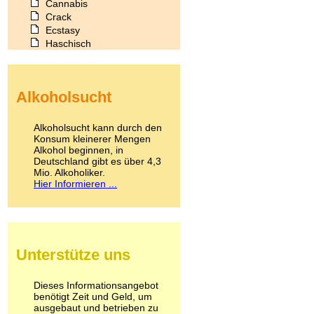
Cannabis
Crack
Ecstasy
Haschisch
Heroin
Ibogain
Koffein
Alkoholsucht
Kokain
Lachgas
LSD
Alkoholsucht kann durch den
Marihuana
Konsum kleinerer Mengen
Alkohol beginnen, in
Medikamente
Deutschland gibt es über 4,3
Meskalin
Mio. Alkoholiker.
Metamphetamin
Hier Informieren ...
Methadon
Morphin
Muskatnuss
Nikotin
Opium
Unterstütze uns
Pilze
Poppers
Psychopharmaka
Dieses Informationsangebot
benötigt Zeit und Geld, um
Schlafmittel
ausgebaut und betrieben zu
Schmerzmittel