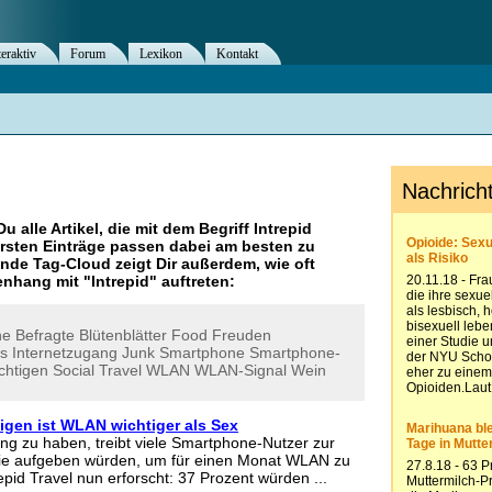
teraktiv
Forum
Lexikon
Kontakt
Du alle Artikel, die mit dem Begriff
Intrepid
rsten Einträge passen dabei am besten zu
ende Tag-Cloud zeigt Dir außerdem, wie oft
nhang mit "
Intrepid
" auftreten:
he
Befragte
Blütenblätter
Food
Freuden
es
Internetzugang
Junk
Smartphone
Smartphone-
chtigen
Social
Travel
WLAN
WLAN-Signal
Wein
gen ist WLAN wichtiger als Sex
ng zu haben, treibt viele Smartphone-Nutzer zur
sie aufgeben würden, um für einen Monat WLAN zu
pid Travel nun erforscht: 37 Prozent würden ...