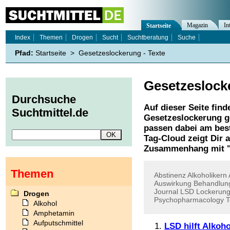
Magazin
In
Startseite
Index
Themen
Drogen
Sucht
Suchtberatung
Suche
Pfad:
Startseite
>
Gesetzeslockerung - Texte
Gesetzeslock
Durchsuche
Auf dieser Seite find
Suchtmittel.de
Gesetzeslockerung
g
passen dabei am best
Tag-Cloud zeigt Dir 
Zusammenhang mit 
Themen
Abstinenz
Alkoholikern
Auswirkung
Behandlun
Journal
LSD
Lockerun
Drogen
Psychopharmacology
T
Alkohol
Amphetamin
Aufputschmittel
LSD hilft Alkoh