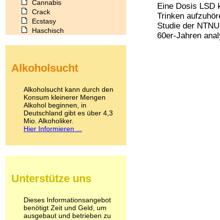
Cannabis
Eine Dosis LSD k
Crack
Trinken aufzuhö
Ecstasy
Studie der NTNU
Haschisch
60er-Jahren anal
Heroin
Ibogain
Koffein
Alkoholsucht
Kokain
Lachgas
LSD
Alkoholsucht kann durch den
Marihuana
Konsum kleinerer Mengen
Alkohol beginnen, in
Medikamente
Deutschland gibt es über 4,3
Meskalin
Mio. Alkoholiker.
Metamphetamin
Hier Informieren ...
Methadon
Morphin
Muskatnuss
Nikotin
Opium
Unterstütze uns
Pilze
Poppers
Psychopharmaka
Dieses Informationsangebot
benötigt Zeit und Geld, um
Schlafmittel
ausgebaut und betrieben zu
Schmerzmittel