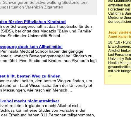
r
Schwangeren
Selbstverwaltung
Studienleiterin
ungssituation
Vareniclin
Zigaretten
siko für den Plötzlichen Kindstod
 der Schwangerschaft ist das Hauptrisiko für den
d (SIDS), berichtet das Magazin "Baby und Familie"
ne Studie der Universität Bristol ...
ewegung doch kein Allheilmittel
 Peninsula Medical School haben die gängige
estellt, wonach Bewegungsmangel bei Kindern zu
me führt. Eine Studie mit Kindern aus Plymouth legt
st hilft, besten Weg zu finden
könnte dabei helfen, den besten Weg zu finden, um
zuhören. Laut Wissenschaftlern der University of
n Messungen, wie rasch ein Mensch ...
lkohol macht nicht attraktiver
verbreiteten Irrglauben macht Alkohol nicht
 Schluss kommt eine Studie von Forschern der
 An der Erhebung haben 311 Personen teilgenommen,