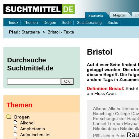
Magazin
In
Startseite
Index
Themen
Drogen
Sucht
Suchtberatung
Suche
Pfad:
Startseite
>
Bristol - Texte
Bristol
Durchsuche
Auf dieser Seite findest 
Suchtmittel.de
getaggt wurden. Die obe
diesem Begriff. Die folg
andere Tags in Zusamme
Definition Bristol:
Bristol
am Fluss Avon.
Themen
Alkohol
Alkoholkonsum
Bauchlage
College
Dav
Drogen
Forschungsleiter
Haupt
Alkohol
Lancet
Lerman
Maynar
Nikotinabbau
Nikotinpf
Amphetamin
Rau
Aufputschmittel
Plötzlichen
Pubs