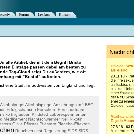
teraktiv
Forum
Lexikon
Kontakt
Du alle Artikel, die mit dem Begriff
Bristol
rsten Einträge passen dabei am besten zu
ende Tag-Cloud zeigt Dir außerdem, wie oft
nhang mit "
Bristol
" auftreten:
 ist eine Stadt im Südwesten von England und liegt
Alkoholpegel
Alkoholspiegel
Anziehungskraft
BBC
ies
Erfolgschancen
Forschern
Forscherteam
risiko
Irrglauben
Kindstod
Laborexperimenten
d
Medikament
Nachtschwärmer
Neil
Nikotin
lastern
Olivia
Pflaster
Pflastern
Placebo-Effekten
chen
Rauchverzicht
Regulierung
SIDS
SIDS-