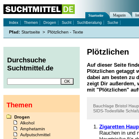
Magazin
In
Startseite
Index
Themen
Drogen
Sucht
Suchtberatung
Suche
Pfad:
Startseite
>
Plötzlichen - Texte
Plötzlichen
Durchsuche
Auf dieser Seite find
Suchtmittel.de
Plötzlichen
getaggt w
dabei am besten zu d
zeigt Dir außerdem,
mit "
Plötzlichen
" auf
Themen
Bauchlage
Bristol
Haupt
SIDS-Todesfälle
Schlaf
Drogen
Alkohol
Zigaretten Haup
Amphetamin
Rauchen in und n
Aufputschmittel