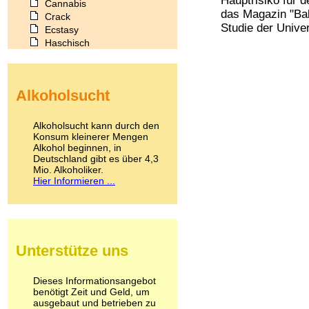
Hauptrisiko für d
Cannabis
das Magazin "Bab
Crack
Studie der Univers
Ecstasy
Haschisch
Heroin
Ibogain
Koffein
Alkoholsucht
Kokain
Lachgas
LSD
Alkoholsucht kann durch den
Marihuana
Konsum kleinerer Mengen
Alkohol beginnen, in
Medikamente
Deutschland gibt es über 4,3
Meskalin
Mio. Alkoholiker.
Metamphetamin
Hier Informieren ...
Methadon
Morphin
Muskatnuss
Nikotin
Opium
Unterstütze uns
Pilze
Poppers
Psychopharmaka
Dieses Informationsangebot
benötigt Zeit und Geld, um
Schlafmittel
ausgebaut und betrieben zu
Schmerzmittel