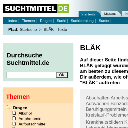
Magazin
In
Startseite
Index
Themen
Drogen
Sucht
Suchtberatung
Suche
Pfad:
Startseite
>
BLÄK - Texte
BLÄK
Durchsuche
Auf dieser Seite find
Suchtmittel.de
BLÄK
getaggt wurden
am besten zu diesem 
Dir außerdem, wie o
"
BLÄK
" auftreten:
Themen
Abschalten
Arbeits
Aufwachen
Benzodi
Drogen
Beruhigungsmitteln
Alkohol
Kreislauf-Probleme
Amphetamin
Krankheitsbildern
K
Aufputschmittel