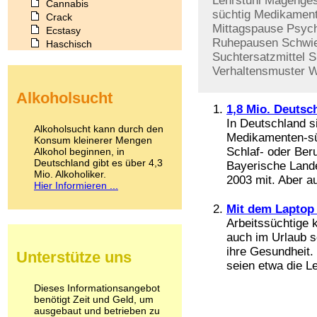
Lehrstuhl
Magenge
Cannabis
süchtig
Medikament
Crack
Mittagspause
Psyc
Ecstasy
Ruhepausen
Schwie
Haschisch
Suchtersatzmittel
S
Heroin
Verhaltensmuster
W
Ibogain
Koffein
Alkoholsucht
Kokain
1,8 Mio. Deuts
Lachgas
In Deutschland 
LSD
Alkoholsucht kann durch den
Medikamenten-süc
Marihuana
Konsum kleinerer Mengen
Schlaf- oder Beru
Alkohol beginnen, in
Medikamente
Deutschland gibt es über 4,3
Meskalin
Bayerische Land
Mio. Alkoholiker.
Metamphetamin
2003 mit. Aber au
Hier Informieren ...
Methadon
Morphin
Mit dem Laptop 
Muskatnuss
Arbeitssüchtige
Nikotin
auch im Urlaub s
Opium
ihre Gesundheit.
Unterstütze uns
Pilze
seien etwa die L
Poppers
Psychopharmaka
Dieses Informationsangebot
benötigt Zeit und Geld, um
Schlafmittel
ausgebaut und betrieben zu
Schmerzmittel