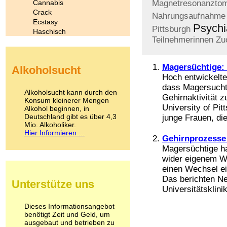
Cannabis
Magnetresonanztom
Crack
Nahrungsaufnahme
Ecstasy
Psychi
Pittsburgh
Haschisch
Teilnehmerinnen
Zu
Heroin
Ibogain
Koffein
Magersüchtige: 
Alkoholsucht
Kokain
Hoch entwickelt
Lachgas
dass Magersucht
LSD
Alkoholsucht kann durch den
Gehirnaktivität 
Marihuana
Konsum kleinerer Mengen
University of Pi
Alkohol beginnen, in
Medikamente
Deutschland gibt es über 4,3
junge Frauen, die 
Meskalin
Mio. Alkoholiker.
Metamphetamin
Hier Informieren ...
Methadon
Gehirnprozesse 
Morphin
Magersüchtige ha
Muskatnuss
wider eigenem Wi
Nikotin
einen Wechsel ei
Opium
Das berichten Ne
Unterstütze uns
Pilze
Universitätsklinik 
Poppers
Psychopharmaka
Dieses Informationsangebot
benötigt Zeit und Geld, um
Schlafmittel
ausgebaut und betrieben zu
Schmerzmittel