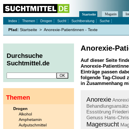
Magazin
In
Startseite
Index
Themen
Drogen
Sucht
Suchtberatung
Suche
Pfad:
Startseite
>
Anorexie-Patientinnen - Texte
Anorexie-Pat
Durchsuche
Auf dieser Seite find
Suchtmittel.de
Anorexie-Patientinn
Einträge passen dabe
folgende Tag-Cloud z
in Zusammenhang mi
Themen
Anorexie
Anorexi
Behandlungsansätz
Drogen
Essstörung
Frieder
Alkohol
Genuss
Hans-Chris
Amphetamin
Magersucht
Mag
Aufputschmittel