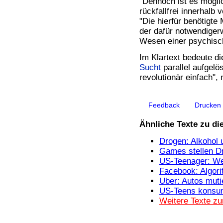
"Dennoch ist es mögli
Bücher
rückfallfrei innerhalb 
Filme
"Die hierfür benötigte
der dafür notwendiger
Wesen einer psychis
Im Klartext bedeute di
Sucht
parallel aufgelö
revolutionär einfach",
Feedback
Drucken
Ähnliche Texte zu d
Drogen: Alkohol
Games stellen Dr
US-Teenager: Wen
Facebook: Algor
Uber: Autos muti
US-Teens konsum
Weitere Texte z