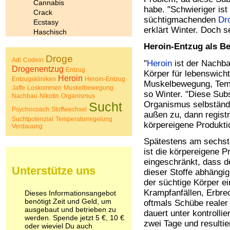
Cannabis
habe. "Schwieriger ist
Crack
süchtigmachenden
Dr
Ecstasy
erklärt Winter. Doch s
Haschisch
Heroin
Heroin-Entzug als Be
Ibogain
Droge
Adi
Codein
Koffein
"
Heroin
ist der Nachb
Drogenentzug
Entzug
Kokain
Körper für lebenswich
Heroin
Entzugskliniken
Heroin-Entzug
Lachgas
Muskelbewegung, Tempe
Jaffe
Loskommen
Muskelbewegung
LSD
so Winter. "Diese Sub
Nachbau
Nikotin
Organismus
Marihuana
Sucht
Organismus selbständi
Psychocoach
Medikamente
Stoffwechsel
außen zu, dann registr
Suchtpotenzial
Meskalin
Temperaturregelung
körpereigene Produktio
Verdauung
Metamphetamin
Methadon
Spätestens am sechst
Morphin
ist die körpereigene P
Muskatnuss
eingeschränkt, dass 
Unterstütze uns
Nikotin
dieser Stoffe abhängi
Opium
der süchtige Körper e
Pilze
Krampfanfällen, Erbrec
Dieses Informationsangebot
Poppers
benötigt Zeit und Geld, um
oftmals Schübe realer
Psychopharmaka
ausgebaut und betrieben zu
dauert unter kontrolli
Schlafmittel
werden. Spende jetzt 5 €, 10 €
zwei Tage und resultie
oder wieviel Du auch
Schmerzmittel