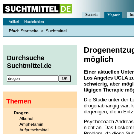
Startseite
Int
Magazin
Artikel
Nachrichten
Pfad:
Startseite
>
Suchtmittel
Drogenentzug 
Durchsuche
möglich
Suchtmittel.de
Einer aktuellen Unter
Los Angeles UCLA zuf
schwierig, aber mögli
tägigen Therapie mögl
Die Studie unter der Le
Themen
drogenabhängig war, 
derjenigen, die in Ent
Drogen
Alkohol
Psychocoach Andreas W
Amphetamin
nicht an. Das Losko
Aufputschmittel
Problem, da diese Sub