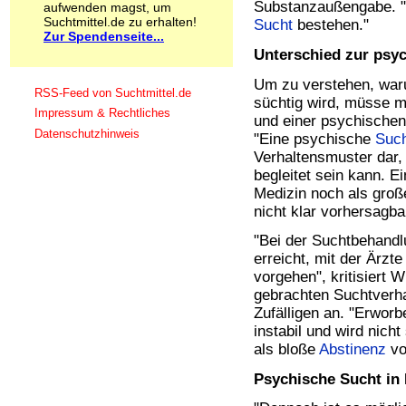
Substanzaußengabe. "D
aufwenden magst, um
Schnüffelstoffe
Suchtmittel.de zu erhalten!
Sucht
bestehen."
Spice
Zur Spendenseite...
Sucht / Süchte
Unterschied zur psy
Alkoholsucht
Arbeitssucht
Um zu verstehen, war
RSS-Feed von Suchtmittel.de
Co-Abhängigkeit
süchtig wird, müsse m
Impressum & Rechtliches
Computersucht
und einer psychische
Ess-Brechsucht
Datenschutzhinweis
"Eine psychische
Suc
Essstörungen
Verhaltensmuster dar,
Fernsehsucht
begleitet sein kann. 
Fresssucht
Medizin noch als groß
Internetsucht
nicht klar vorhersagb
Kaufsucht
Koffeinsucht
"Bei der Suchtbehandl
Magersucht
erreicht, mit der Ärz
Mediensucht
vorgehen", kritisiert
Medikamentensucht
gebrachten Suchtverh
Nikotinsucht
Zufälligen an. "Erworb
Pornografiesucht
instabil und wird nich
Sammelsucht
als bloße
Abstinenz
v
Sexsucht
Spielsucht
Psychische Sucht in 
Medien