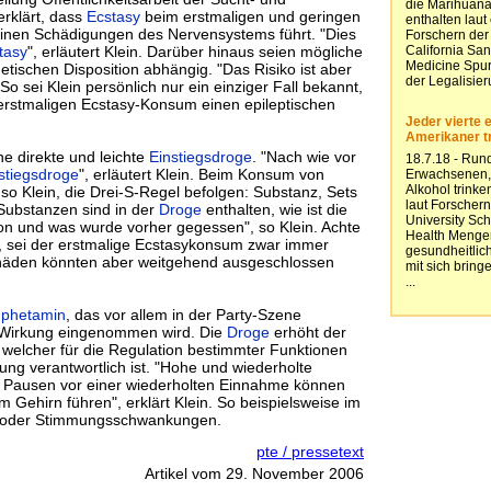
rklärt, dass
Ecstasy
beim erstmaligen und geringen
einen Schädigungen des Nervensystems führt. "Dies
tasy
", erläutert Klein. Darüber hinaus seien mögliche
tischen Disposition abhängig. "Das Risiko ist aber
. So sei Klein persönlich nur ein einziger Fall bekannt,
rstmaligen Ecstasy-Konsum einen epileptischen
e direkte und leichte
Einstiegsdroge
. "Nach wie vor
stiegsdroge
", erläutert Klein. Beim Konsum von
so Klein, die Drei-S-Regel befolgen: Substanz, Sets
 Substanzen sind in der
Droge
enthalten, wie ist die
ion und was wurde vorher gegessen", so Klein. Achte
, sei der erstmalige Ecstasykonsum zwar immer
chäden könnten aber weitgehend ausgeschlossen
phetamin
, das vor allem in der Party-Szene
 Wirkung eingenommen wird. Die
Droge
erhöht der
 welcher für die Regulation bestimmter Funktionen
ng verantwortlich ist. "Hohe und wiederholte
 Pausen vor einer wiederholten Einnahme können
 Gehirn führen", erklärt Klein. So beispielsweise im
n oder Stimmungsschwankungen.
pte / pressetext
Artikel vom 29. November 2006