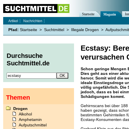
Startseite
Int
Magazin
Artikel
Nachrichten
Pfad:
Startseite
>
Suchtmittel
>
Illegale Drogen
>
Aufputschmit
Ecstasy: Ber
Durchsuche
verursachen 
Suchtmittel.de
Schon geringe Mengen E
Dies geht aus einer aktu
hervor. Somit wird die we
ideale Einstiegsdroge 
völlig ungefährlich. Die
jedoch, dass es bei ein
Themen
Schädigungen kommt.
Gehirnscans bei über 188
Drogen
haben gezeigt, dass scho
Alkohol
bestimmten Gehirnteilen fü
Amphetamin
Ecstasy-Konsumenten das 
Aufputschmittel
Gerhard Klein aus der Abte