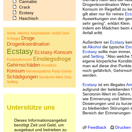
Cannabis
Drogenkoordination Wien e
Crack
Konsum im Regelfall zu k
Ecstasy
gilt aber nur für reines
Ecs
Haschisch
Auswirkungen von der gene
sehr gering", erklärt Klein
Heroin
indem ein Mädchen beim e
Ibogain
Anfall erlitt.
Achte
Alkohol
Amphetamin
Anfall
Drei-
Koffein
Droge
S-Regel
Kokain
Außerdem sei
Ecstasy
kein
Drogenkoordination
Lachgas
ist
Alkohol
die typische
Ein
Ecstasy
Ecstasy
sollte man immer, 
LSD
Ecstasy-Konsum
und
Setting
. "Also welche
Marihuana
Einstiegsdroge
Ecstasykonsum
eigene körperliche Kondit
Medikamente
Gehirnschäden
Kondition
man auf diese drei Punkte
Meskalin
Konsum
noch gefährlich, Gehirns
Nervensystems
Party-Szene
Metamphetamin
werden.
Schädigungen
Serotonin-Wert
Sets
Methadon
Setting
Ecstasy
ist ein illegales
Am
Morphin
aufgrund der belebenden
Muskatnuss
Serotonin-Wert im Gehirn,
Nikotin
wie Erinnerung und Stimmu
Opium
Dosierungen und zu kurze
Unterstütze uns
Pilze
zu bleibenden Störungen im
Bereich der Erinnerunge
Poppers
Psychopharmaka
Dieses Informationsangebot
Schlafmittel
benötigt Zeit und Geld, um
Feedback
Drucken
ausgebaut und betrieben zu
Schmerzmittel