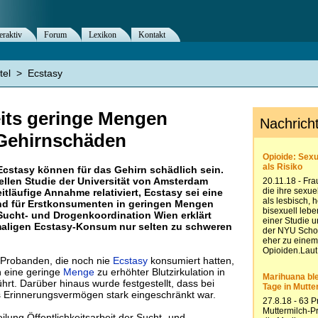
eraktiv
Forum
Lexikon
Kontakt
tel
>
Ecstasy
eits geringe Mengen
Gehirnschäden
cstasy können für das Gehirn schädlich sein.
ellen Studie der Universität von Amsterdam
itläufige Annahme relativiert, Ecstasy sei eine
und für Erstkonsumenten in geringen Mengen
 Sucht- und Drogenkoordination Wien erklärt
maligen Ecstasy-Konsum nur selten zu schweren
 Probanden, die noch nie
Ecstasy
konsumiert hatten,
n eine geringe
Menge
zu erhöhter Blutzirkulation in
hrt. Darüber hinaus wurde festgestellt, dass bei
Erinnerungsvermögen stark eingeschränkt war.
ilung Öffentlichkeitsarbeit der Sucht- und