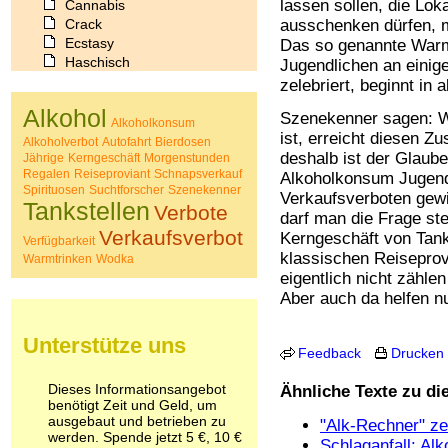
lassen sollen, die Lok
Cannabis
Crack
ausschenken dürfen, 
Ecstasy
Das so genannte Warmt
Haschisch
Jugendlichen an einig
Heroin
zelebriert, beginnt in 
Ibogain
Alkohol
Szenekenner sagen: W
Koffein
Alkoholkonsum
ist, erreicht diesen Zu
Kokain
Alkoholverbot
Autofahrt
Bierdosen
Lachgas
deshalb ist der Glau
Jährige
Kerngeschäft
Morgenstunden
Regalen
Reiseproviant
Schnapsverkauf
LSD
Alkoholkonsum Jugendl
Spirituosen
Suchtforscher
Szenekenner
Marihuana
Verkaufsverboten gewi
Tankstellen
Verbote
Medikamente
darf man die Frage st
Meskalin
Verkaufsverbot
Kerngeschäft von Tan
Verfügbarkeit
Metamphetamin
klassischen Reiseprovi
Warmtrinken
Wodka
Methadon
eigentlich nicht zählen
Morphin
Aber auch da helfen nu
Muskatnuss
Nikotin
Unterstütze uns
Opium
Feedback
Drucken
Pilze
Poppers
Dieses Informationsangebot
Ähnliche Texte zu d
Psychopharmaka
benötigt Zeit und Geld, um
ausgebaut und betrieben zu
Schlafmittel
"Alk-Rechner" ze
werden. Spende jetzt 5 €, 10 €
Schmerzmittel
Schlaganfall: Alk