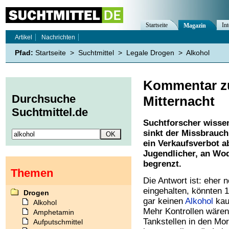
Startseite
Int
Magazin
Artikel
Nachrichten
Pfad:
Startseite
>
Suchtmittel
>
Legale Drogen
>
Alkohol
Kommentar zu
Durchsuche
Mitternacht
Suchtmittel.de
Suchtforscher wissen
sinkt der Missbrauch 
ein Verkaufsverbot a
Jugendlicher, an Wo
begrenzt.
Themen
Die Antwort ist: eher 
eingehalten, könnten 1
Drogen
gar keinen
Alkohol
kauf
Alkohol
Mehr Kontrollen wären
Amphetamin
Tankstellen in den Mo
Aufputschmittel