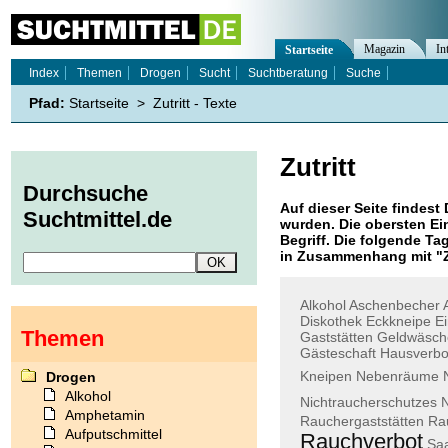
Magazin
In
Startseite
Index
Themen
Drogen
Sucht
Suchtberatung
Suche
Pfad:
Startseite
>
Zutritt - Texte
Zutritt
Durchsuche
Auf dieser Seite findest 
Suchtmittel.de
wurden. Die obersten Ei
Begriff. Die folgende Ta
in Zusammenhang mit "
Alkohol
Aschenbecher
Diskothek
Eckkneipe
E
Themen
Gaststätten
Geldwäsch
Gästeschaft
Hausverbo
Kneipen
Nebenräume
Drogen
Alkohol
Nichtraucherschutzes
N
Amphetamin
Rauchergaststätten
Ra
Aufputschmittel
Rauchverbot
Saa