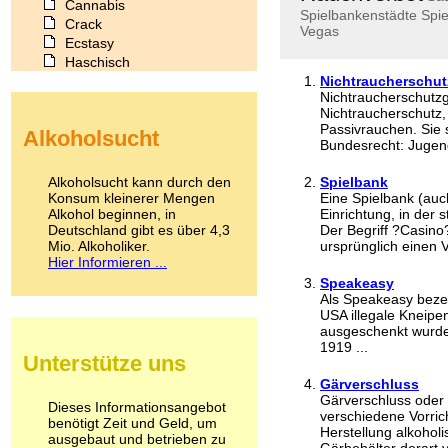
Cannabis
Spielbankenstädte
Spi
Crack
Vegas
Ecstasy
Haschisch
Heroin
Nichtraucherschut
Nichtraucherschutz
Ibogain
Nichtraucherschutz
Koffein
Passivrauchen. Sie 
Alkoholsucht
Kokain
Bundesrecht: Jugend
Lachgas
LSD
Alkoholsucht kann durch den
Spielbank
Marihuana
Konsum kleinerer Mengen
Eine Spielbank (auch
Alkohol beginnen, in
Medikamente
Einrichtung, in der 
Deutschland gibt es über 4,3
Der Begriff ?Casino
Meskalin
Mio. Alkoholiker.
ursprünglich einen 
Metamphetamin
Hier Informieren ...
Methadon
Speakeasy
Morphin
Als Speakeasy bezei
Muskatnuss
USA illegale Kneipe
Nikotin
ausgeschenkt wurde
Opium
1919 ...
Unterstütze uns
Pilze
Gärverschluss
Poppers
Gärverschluss oder 
Psychopharmaka
Dieses Informationsangebot
verschiedene Vorric
benötigt Zeit und Geld, um
Schlafmittel
Herstellung alkohol
ausgebaut und betrieben zu
Schmerzmittel