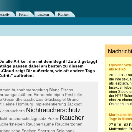
teraktiv
Forum
Lexikon
Kontakt
Du alle Artikel, die mit dem Begriff
Zutritt
getaggt
nträge passen dabei am besten zu diesem
g-Cloud zeigt Dir außerdem, wie oft andere Tags
Zutritt
" auftreten:
Atmen
Ausnahmeregelung
Blanc
Discos
inraumgaststätten
Einraumkneipen
Festzelte
e
Gesundheitsschutzes
Glücksspiel
Grand
t
Heime
Homburg
Implementierung
Jackpot
Nichtraucherschutz
Nichtrauchern
Raucher
ichtraucherschutzgesetz
Poker
ucherkneipen
Raucherräume
Raucherzonen
rländische
Speisen
Sperrung
Spielbank