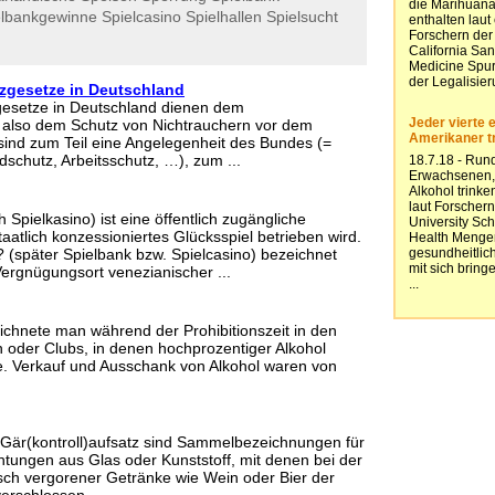
elbankgewinne
Spielcasino
Spielhallen
Spielsucht
zgesetze in Deutschland
gesetze in Deutschland dienen dem
, also dem Schutz von Nichtrauchern vor dem
sind zum Teil eine Angelegenheit des Bundes (=
schutz, Arbeitsschutz, …), zum ...
 Spielkasino) ist eine öffentlich zugängliche
staatlich konzessioniertes Glücksspiel betrieben wird.
? (später Spielbank bzw. Spielcasino) bezeichnet
Vergnügungsort venezianischer ...
chnete man während der Prohibitionszeit in den
n oder Clubs, in denen hochprozentiger Alkohol
. Verkauf und Ausschank von Alkohol waren von
Gär(kontroll)aufsatz sind Sammelbezeichnungen für
htungen aus Glas oder Kunststoff, mit denen bei der
isch vergorener Getränke wie Wein oder Bier der