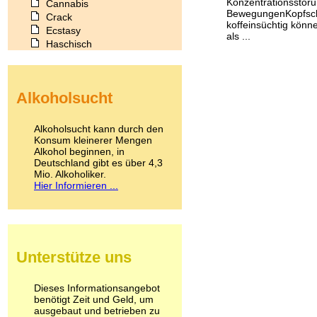
Konzentrationsstöru
Cannabis
BewegungenKopfschm
Crack
koffeinsüchtig könn
Ecstasy
als ...
Haschisch
Heroin
Ibogain
Koffein
Alkoholsucht
Kokain
Lachgas
LSD
Alkoholsucht kann durch den
Marihuana
Konsum kleinerer Mengen
Alkohol beginnen, in
Medikamente
Deutschland gibt es über 4,3
Meskalin
Mio. Alkoholiker.
Metamphetamin
Hier Informieren ...
Methadon
Morphin
Muskatnuss
Nikotin
Opium
Unterstütze uns
Pilze
Poppers
Psychopharmaka
Dieses Informationsangebot
benötigt Zeit und Geld, um
Schlafmittel
ausgebaut und betrieben zu
Schmerzmittel