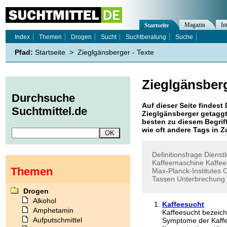
Magazin
In
Startseite
Index
Themen
Drogen
Sucht
Suchtberatung
Suche
Pfad:
Startseite
>
Zieglgänsberger - Texte
Zieglgänsber
Durchsuche
Auf dieser Seite findest 
Suchtmittel.de
Zieglgänsberger
getaggt
besten zu diesem Begriff
wie oft andere Tags in
Definitionsfrage
Dienstl
Kaffeemaschine
Kaffee
Themen
Max-Planck-Institutes
O
Tassen
Unterbrechung
Drogen
Alkohol
Kaffeesucht
Amphetamin
Kaffeesucht bezeic
Aufputschmittel
Symptome der Kaffe