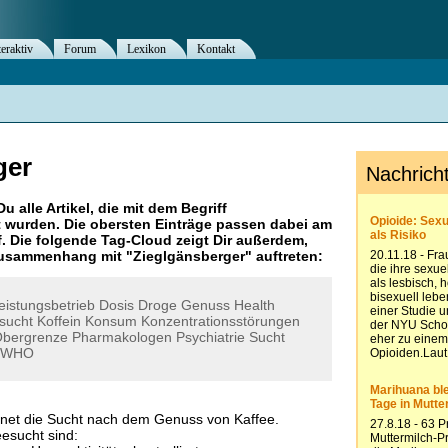
teraktiv
Forum
Lexikon
Kontakt
ger
Du alle Artikel, die mit dem Begriff
 wurden. Die obersten Einträge passen dabei am
. Die folgende Tag-Cloud zeigt Dir außerdem,
 Zusammenhang mit "
Zieglgänsberger
" auftreten:
eistungsbetrieb
Dosis
Droge
Genuss
Health
sucht
Koffein
Konsum
Konzentrationsstörungen
bergrenze
Pharmakologen
Psychiatrie
Sucht
WHO
hnet die Sucht nach dem Genuss von Kaffee.
esucht sind: