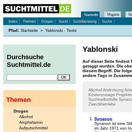
Magazin
In
Startseite
Index
Themen
Drogen
Sucht
Suchtberatung
Suche
Pfad:
Startseite
>
Yablonski - Texte
Yablonski
Durchsuche
Auf dieser Seite findest 
Suchtmittel.de
getaggt wurden. Die obe
diesem Begriff. Die folg
andere Tags in Zusamme
Alkohol
Androhung
Arb
Kostenzusage
Projekte
Themen
Suchtselbsthilfe
Synan
Zweckbetriebe
Drogen
Alkohol
Synanon
Amphetamin
Synanon ist eine Sti
Aufputschmittel
im Jahr 1971 von I