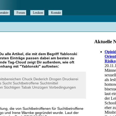
teraktiv
Forum
Lexikon
Kontakt
Du alle Artikel, die mit dem Begriff
Yablonski
rsten Einträge passen dabei am besten zu
ende Tag-Cloud zeigt Dir außerdem, wie oft
nhang mit "
Yablonski
" auftreten:
eitsbereichen
Chuck
Dederich
Drogen
Druckerei
s
Sucht
Suchtbetroffene
Suchtmittel
on
Süchtigen
Tabak
Umzügen
Vorbedingungen
ftung, die von Suchtbetroffenen für Suchtbetroffene
ngo und Irene Warnke gegründet wurde. Laut der