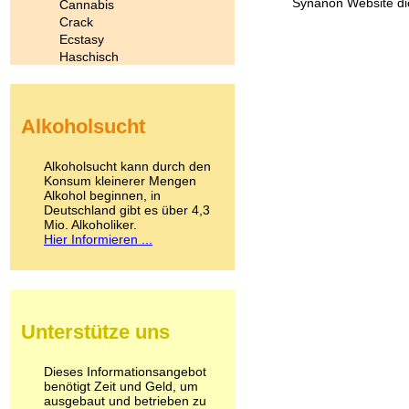
Synanon Website di
Cannabis
Crack
Ecstasy
Haschisch
Heroin
Ibogain
Koffein
Alkoholsucht
Kokain
Lachgas
LSD
Alkoholsucht kann durch den
Marihuana
Konsum kleinerer Mengen
Alkohol beginnen, in
Medikamente
Deutschland gibt es über 4,3
Meskalin
Mio. Alkoholiker.
Metamphetamin
Hier Informieren ...
Methadon
Morphin
Muskatnuss
Nikotin
Opium
Unterstütze uns
Pilze
Poppers
Psychopharmaka
Dieses Informationsangebot
benötigt Zeit und Geld, um
Schlafmittel
ausgebaut und betrieben zu
Schmerzmittel