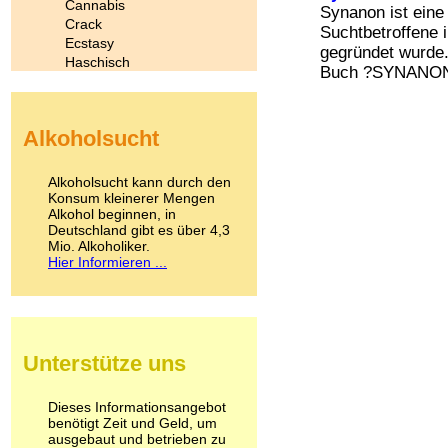
Cannabis
Synanon ist eine 
Crack
Suchtbetroffene 
Ecstasy
gegründet wurde.
Haschisch
Buch ?SYNANON 
Heroin
Ibogain
Koffein
Alkoholsucht
Kokain
Lachgas
LSD
Alkoholsucht kann durch den
Marihuana
Konsum kleinerer Mengen
Alkohol beginnen, in
Medikamente
Deutschland gibt es über 4,3
Meskalin
Mio. Alkoholiker.
Metamphetamin
Hier Informieren ...
Methadon
Morphin
Muskatnuss
Nikotin
Opium
Unterstütze uns
Pilze
Poppers
Psychopharmaka
Dieses Informationsangebot
benötigt Zeit und Geld, um
Schlafmittel
ausgebaut und betrieben zu
Schmerzmittel