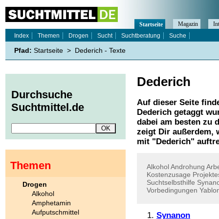
Magazin
In
Startseite
Index
Themen
Drogen
Sucht
Suchtberatung
Suche
Pfad:
Startseite
>
Dederich - Texte
Dederich
Durchsuche
Auf dieser Seite find
Suchtmittel.de
Dederich
getaggt wur
dabei am besten zu d
zeigt Dir außerdem,
mit "
Dederich
" auftr
Themen
Alkohol
Androhung
Arb
Kostenzusage
Projekte
Suchtselbsthilfe
Synan
Drogen
Vorbedingungen
Yablon
Alkohol
Amphetamin
Aufputschmittel
Synanon