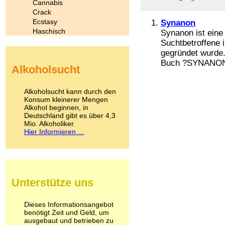
Cannabis
Crack
Ecstasy
Synanon
Haschisch
Synanon ist eine 
Heroin
Suchtbetroffene 
Ibogain
gegründet wurde.
Koffein
Buch ?SYNANON 
Alkoholsucht
Kokain
Lachgas
LSD
Alkoholsucht kann durch den
Marihuana
Konsum kleinerer Mengen
Alkohol beginnen, in
Medikamente
Deutschland gibt es über 4,3
Meskalin
Mio. Alkoholiker.
Metamphetamin
Hier Informieren ...
Methadon
Morphin
Muskatnuss
Nikotin
Opium
Unterstütze uns
Pilze
Poppers
Psychopharmaka
Dieses Informationsangebot
benötigt Zeit und Geld, um
Schlafmittel
ausgebaut und betrieben zu
Schmerzmittel