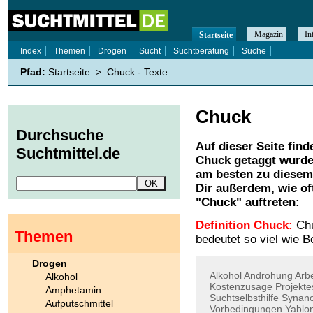
Magazin
In
Startseite
Index
Themen
Drogen
Sucht
Suchtberatung
Suche
Pfad:
Startseite
>
Chuck - Texte
Chuck
Durchsuche
Auf dieser Seite find
Suchtmittel.de
Chuck
getaggt wurden
am besten zu diesem 
Dir außerdem, wie o
"
Chuck
" auftreten:
Definition Chuck:
Chu
Themen
bedeutet so viel wie B
Drogen
Alkohol
Androhung
Arb
Alkohol
Kostenzusage
Projekte
Amphetamin
Suchtselbsthilfe
Synan
Aufputschmittel
Vorbedingungen
Yablon