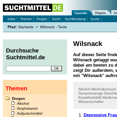
Magazin
In
Startseite
Index
Themen
Drogen
Sucht
Suchtberatung
Suche
Pfad:
Startseite
>
Wilsnack - Texte
Wilsnack
Durchsuche
Auf dieser Seite find
Suchtmittel.de
Wilsnack
getaggt wur
dabei am besten zu d
zeigt Dir außerdem,
mit "
Wilsnack
" auftr
Themen
Alkohol
Alkoholkonsum
Gesamtmenge
Geschle
Krankheitsbild
Medicin
Drogen
Wissenschafter
Alkohol
Amphetamin
Aufputschmittel
Depressive Frau