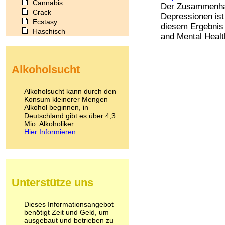
Cannabis
Der Zusammenhan
Crack
Depressionen ist
Ecstasy
diesem Ergebnis i
Haschisch
and Mental Health
Heroin
Ibogain
Koffein
Alkoholsucht
Kokain
Lachgas
LSD
Alkoholsucht kann durch den
Marihuana
Konsum kleinerer Mengen
Alkohol beginnen, in
Medikamente
Deutschland gibt es über 4,3
Meskalin
Mio. Alkoholiker.
Metamphetamin
Hier Informieren ...
Methadon
Morphin
Muskatnuss
Nikotin
Opium
Unterstütze uns
Pilze
Poppers
Psychopharmaka
Dieses Informationsangebot
benötigt Zeit und Geld, um
Schlafmittel
ausgebaut und betrieben zu
Schmerzmittel