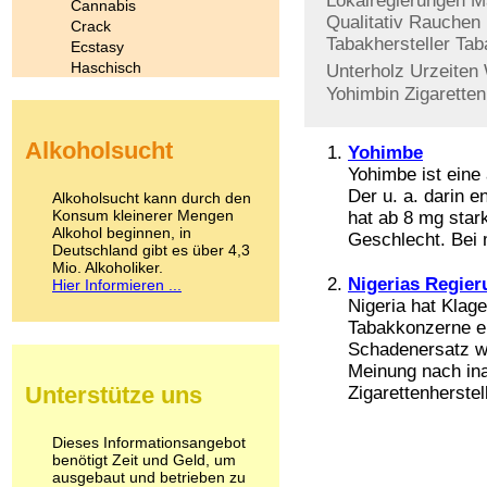
Lokalregierungen
M
Cannabis
Qualitativ
Rauchen
Crack
Tabakhersteller
Tab
Ecstasy
Haschisch
Unterholz
Urzeiten
Heroin
Yohimbin
Zigaretten
Ibogain
Koffein
Alkoholsucht
Kokain
Yohimbe
Lachgas
Yohimbe ist ein
LSD
Der u. a. darin 
Alkoholsucht kann durch den
Marihuana
Konsum kleinerer Mengen
hat ab 8 mg star
Alkohol beginnen, in
Medikamente
Geschlecht. Bei
Deutschland gibt es über 4,3
Meskalin
Mio. Alkoholiker.
Metamphetamin
Nigerias Regier
Hier Informieren ...
Methadon
Nigeria hat Klage
Morphin
Tabakkonzerne ei
Muskatnuss
Schadenersatz wil
Nikotin
Meinung nach in
Opium
Unterstütze uns
Zigarettenherstell
Pilze
Poppers
Psychopharmaka
Dieses Informationsangebot
benötigt Zeit und Geld, um
Schlafmittel
ausgebaut und betrieben zu
Schmerzmittel