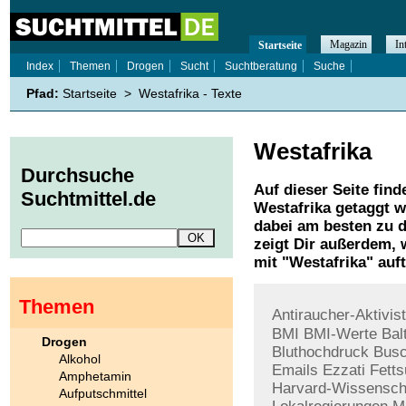
Magazin
In
Startseite
Index
Themen
Drogen
Sucht
Suchtberatung
Suche
Pfad:
Startseite
>
Westafrika - Texte
Westafrika
Durchsuche
Auf dieser Seite find
Suchtmittel.de
Westafrika
getaggt w
dabei am besten zu d
zeigt Dir außerdem,
mit "
Westafrika
" auf
Themen
Antiraucher-Aktivis
BMI
BMI-Werte
Bal
Drogen
Bluthochdruck
Busc
Alkohol
Emails
Ezzati
Fetts
Amphetamin
Harvard-Wissenscha
Aufputschmittel