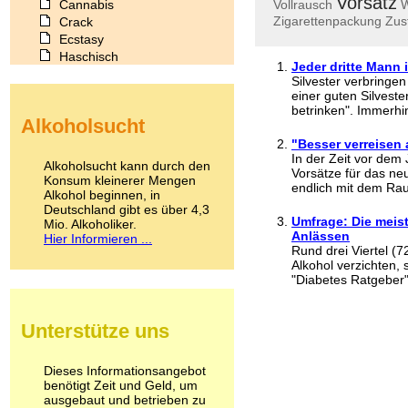
Vorsatz
Cannabis
Vollrausch
W
Zigarettenpackung
Zus
Crack
Ecstasy
Haschisch
Jeder dritte Mann i
Heroin
Silvester verbringen
Ibogain
einer guten Silvest
Koffein
betrinken". Immerhin
Alkoholsucht
Kokain
Lachgas
"Besser verreisen 
In der Zeit vor de
LSD
Alkoholsucht kann durch den
Vorsätze für das neu
Marihuana
Konsum kleinerer Mengen
endlich mit dem Rau
Alkohol beginnen, in
Medikamente
Deutschland gibt es über 4,3
Meskalin
Umfrage: Die meis
Mio. Alkoholiker.
Metamphetamin
Anlässen
Hier Informieren ...
Methadon
Rund drei Viertel (
Morphin
Alkohol verzichten,
"Diabetes Ratgeber".
Muskatnuss
Nikotin
Opium
Unterstütze uns
Pilze
Poppers
Psychopharmaka
Dieses Informationsangebot
benötigt Zeit und Geld, um
Schlafmittel
ausgebaut und betrieben zu
Schmerzmittel