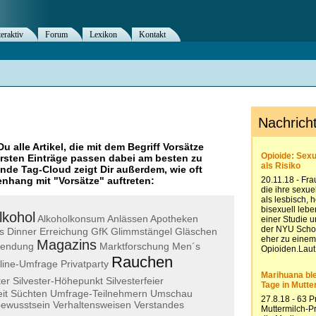
teraktiv
Forum
Lexikon
Kontakt
Du alle Artikel, die mit dem Begriff
Vorsätze
rsten Einträge passen dabei am besten zu
ende Tag-Cloud zeigt Dir außerdem, wie oft
nhang mit "
Vorsätze
" auftreten:
lkohol
Alkoholkonsum
Anlässen
Apotheken
s
Dinner
Erreichung
GfK
Glimmstängel
Gläschen
Magazins
sendung
Marktforschung
Men´s
Rauchen
line-Umfrage
Privatparty
ter
Silvester-Höhepunkt
Silvesterfeier
it
Süchten
Umfrage-Teilnehmern
Umschau
bewusstsein
Verhaltensweisen
Verstandes