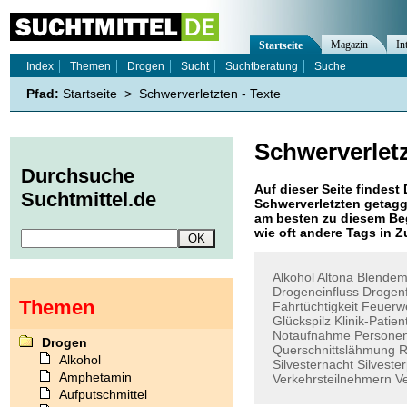
Magazin
In
Startseite
Index
Themen
Drogen
Sucht
Suchtberatung
Suche
Pfad:
Startseite
>
Schwerverletzten - Texte
Schwerverlet
Durchsuche
Auf dieser Seite findest 
Suchtmittel.de
Schwerverletzten
getaggt
am besten zu diesem Beg
wie oft andere Tags in
Alkohol
Altona
Blendemp
Drogeneinfluss
Drogen
Themen
Fahrtüchtigkeit
Feuerw
Glückspilz
Klinik-Patien
Notaufnahme
Persone
Drogen
Querschnittslähmung
R
Alkohol
Silvesternacht
Silveste
Amphetamin
Verkehrsteilnehmern
V
Aufputschmittel