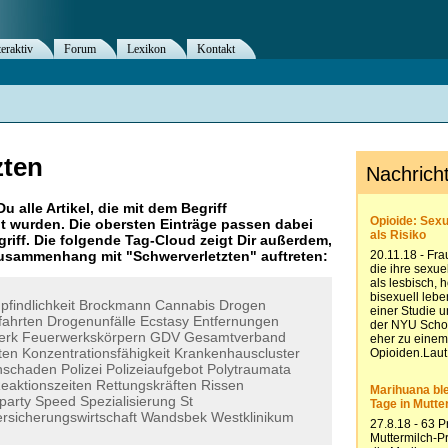
teraktiv
Forum
Lexikon
Kontakt
zten
Du alle Artikel, die mit dem Begriff
 wurden. Die obersten Einträge passen dabei
riff. Die folgende Tag-Cloud zeigt Dir außerdem,
 Zusammenhang mit "
Schwerverletzten
" auftreten:
findlichkeit
Brockmann
Cannabis
Drogen
fahrten
Drogenunfälle
Ecstasy
Entfernungen
erk
Feuerwerkskörpern
GDV
Gesamtverband
ten
Konzentrationsfähigkeit
Krankenhauscluster
nschaden
Polizei
Polizeiaufgebot
Polytraumata
eaktionszeiten
Rettungskräften
Rissen
rparty
Speed
Spezialisierung
St
ersicherungswirtschaft
Wandsbek
Westklinikum