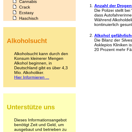
Cannabis
Anzahl der Drogen
Crack
Die Polizei stellt b
Ecstasy
dass Autofahrerinne
Haschisch
Während Alkoholdeli
Heroin
kontinuierlich gesunk
Ibogain
Koffein
Alkohol gefährlich
Alkoholsucht
Die Bilanz der Silv
Kokain
Asklepios Kliniken 
Lachgas
20 Prozent mehr Fäll
LSD
Alkoholsucht kann durch den
Marihuana
Konsum kleinerer Mengen
Alkohol beginnen, in
Medikamente
Deutschland gibt es über 4,3
Meskalin
Mio. Alkoholiker.
Metamphetamin
Hier Informieren ...
Methadon
Morphin
Muskatnuss
Nikotin
Opium
Unterstütze uns
Pilze
Poppers
Psychopharmaka
Dieses Informationsangebot
benötigt Zeit und Geld, um
Schlafmittel
ausgebaut und betrieben zu
Schmerzmittel