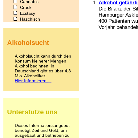
Cannabis
Alkohol gefährl
Crack
Die Bilanz der S
Ecstasy
Hamburger Asklep
Haschisch
400 Patienten wu
Heroin
Vorjahr behandelt
Ibogain
Koffein
Alkoholsucht
Kokain
Lachgas
LSD
Alkoholsucht kann durch den
Marihuana
Konsum kleinerer Mengen
Alkohol beginnen, in
Medikamente
Deutschland gibt es über 4,3
Meskalin
Mio. Alkoholiker.
Metamphetamin
Hier Informieren ...
Methadon
Morphin
Muskatnuss
Nikotin
Opium
Unterstütze uns
Pilze
Poppers
Psychopharmaka
Dieses Informationsangebot
benötigt Zeit und Geld, um
Schlafmittel
ausgebaut und betrieben zu
Schmerzmittel