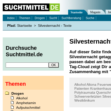
Magazin
In
Startseite
Index
Themen
Drogen
Sucht
Suchtberatung
Suche
Pfad:
Startseite
>
Silvesternacht - Texte
Silvesternach
Durchsuche
Auf dieser Seite find
Suchtmittel.de
Silvesternacht
getagg
passen dabei am best
Tag-Cloud zeigt Dir 
Zusammenhang mit 
Themen
Alkohol
Altona
Feuerwe
Patienten
Krankenhausc
Polytraumata
Querschn
Drogen
Schwerverletzten
Silve
Alkohol
Westklinikum
Amphetamin
Aufputschmittel