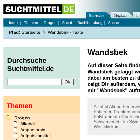
Magazin
In
Startseite
Index
Themen
Drogen
Sucht
Suchtberatung
Suche
Pfad:
Startseite
>
Wandsbek - Texte
Wandsbek
Durchsuche
Auf dieser Seite find
Suchtmittel.de
Wandsbek
getaggt wu
dabei am besten zu d
zeigt Dir außerdem,
mit "
Wandsbek
" auft
Themen
Alkohol
Altona
Feuerwe
Patienten
Krankenhausc
Polytraumata
Querschn
Drogen
Schwerverletzten
Silve
Alkohol
Westklinikum
Amphetamin
Aufputschmittel