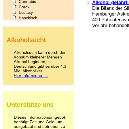
Cannabis
Alkohol gefährl
Crack
Die Bilanz der S
Ecstasy
Hamburger Asklep
Haschisch
400 Patienten wu
Heroin
Vorjahr behandelt
Ibogain
Koffein
Alkoholsucht
Kokain
Lachgas
LSD
Alkoholsucht kann durch den
Marihuana
Konsum kleinerer Mengen
Alkohol beginnen, in
Medikamente
Deutschland gibt es über 4,3
Meskalin
Mio. Alkoholiker.
Metamphetamin
Hier Informieren ...
Methadon
Morphin
Muskatnuss
Nikotin
Opium
Unterstütze uns
Pilze
Poppers
Psychopharmaka
Dieses Informationsangebot
benötigt Zeit und Geld, um
Schlafmittel
ausgebaut und betrieben zu
Schmerzmittel