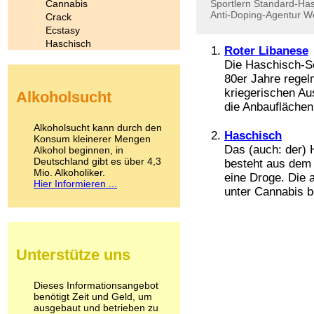
Cannabis
Sportlern
Standard-Has
Anti-Doping-Agentur
W
Crack
Ecstasy
Haschisch
Roter Libanese
Heroin
Die Haschisch-So
Ibogain
80er Jahre regel
Koffein
kriegerischen Au
Alkoholsucht
Kokain
die Anbauflächen 
Lachgas
LSD
Alkoholsucht kann durch den
Haschisch
Marihuana
Konsum kleinerer Mengen
Das (auch: der) 
Alkohol beginnen, in
Medikamente
Deutschland gibt es über 4,3
besteht aus dem 
Meskalin
Mio. Alkoholiker.
Metamphetamin
eine Droge. Die 
Hier Informieren ...
Methadon
unter Cannabis be
Morphin
Muskatnuss
Nikotin
Opium
Unterstütze uns
Pilze
Poppers
Psychopharmaka
Dieses Informationsangebot
benötigt Zeit und Geld, um
Schlafmittel
ausgebaut und betrieben zu
Schmerzmittel