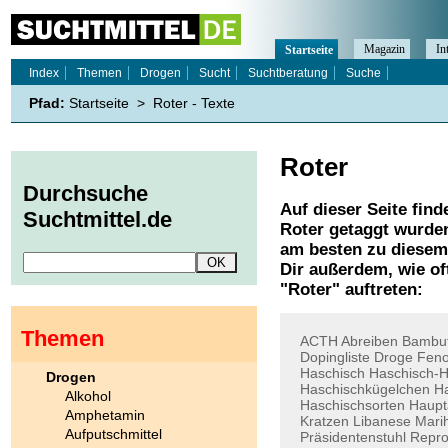
Magazin
In
Startseite
Index
Themen
Drogen
Sucht
Suchtberatung
Suche
Pfad:
Startseite
>
Roter - Texte
Roter
Durchsuche
Auf dieser Seite find
Suchtmittel.de
Roter
getaggt wurden
am besten zu diesem 
Dir außerdem, wie o
"
Roter
" auftreten:
Themen
ACTH
Abreiben
Bambut
Dopingliste
Droge
Feno
Haschisch
Haschisch-H
Drogen
Haschischkügelchen
Ha
Alkohol
Haschischsorten
Haupt
Amphetamin
Kratzen
Libanese
Mari
Aufputschmittel
Präsidentenstuhl
Repro