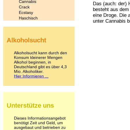
Cannabis
Das (auch: der) 
Crack
besteht aus dem 
Ecstasy
eine Droge. Die 
Haschisch
unter Cannabis be
Heroin
Ibogain
Koffein
Alkoholsucht
Kokain
Lachgas
LSD
Alkoholsucht kann durch den
Marihuana
Konsum kleinerer Mengen
Alkohol beginnen, in
Medikamente
Deutschland gibt es über 4,3
Meskalin
Mio. Alkoholiker.
Metamphetamin
Hier Informieren ...
Methadon
Morphin
Muskatnuss
Nikotin
Opium
Unterstütze uns
Pilze
Poppers
Psychopharmaka
Dieses Informationsangebot
benötigt Zeit und Geld, um
Schlafmittel
ausgebaut und betrieben zu
Schmerzmittel