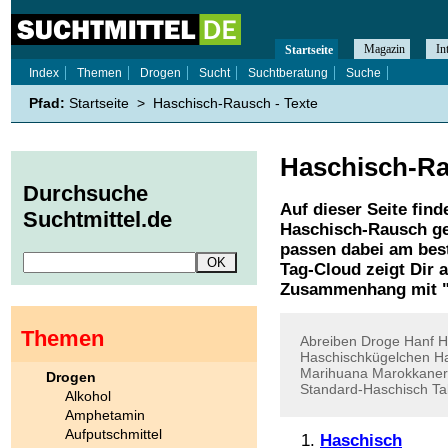
Magazin
In
Startseite
Index
Themen
Drogen
Sucht
Suchtberatung
Suche
Pfad:
Startseite
>
Haschisch-Rausch - Texte
Haschisch-R
Durchsuche
Auf dieser Seite find
Suchtmittel.de
Haschisch-Rausch
ge
passen dabei am best
Tag-Cloud zeigt Dir 
Zusammenhang mit 
Themen
Abreiben
Droge
Hanf
H
Haschischkügelchen
Ha
Marihuana
Marokkaner
Drogen
Standard-Haschisch
Ta
Alkohol
Amphetamin
Aufputschmittel
Haschisch